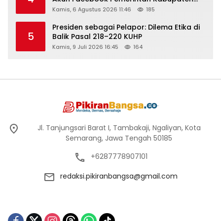
Rembang “Dirujak” Warganet
Kamis, 6 Agustus 2026 11:46
185
Presiden sebagai Pelapor: Dilema Etika di
5
Balik Pasal 218–220 KUHP
Kamis, 9 Juli 2026 16:45
164
Jl. Tanjungsari Barat I, Tambakaji, Ngaliyan, Kota
Semarang, Jawa Tengah 50185
+6287778907101
redaksi.pikiranbangsa@gmail.com