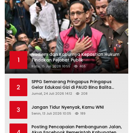
Nadiem dan Kaburnya Kepastian Hukum
1
Tindakan Pejabat Publik
Rabu, 15 Juli 2026 10:55
465
SPPG Semarang Pringapus Pringapus
2
Gelar Edukasi Gizi di PAUD Bina Balita
Peringati Hari Anak Nasional 2026
Jumat, 24 Juli 2026 14:12
208
Jangan Tidur Nyenyak, Kamu WNI
3
Senin, 13 Juli 2026 10:05
189
Posting Pencapaian Pembangunan Jalan,
4
Akun Facebook Pemerintah Kabupaten