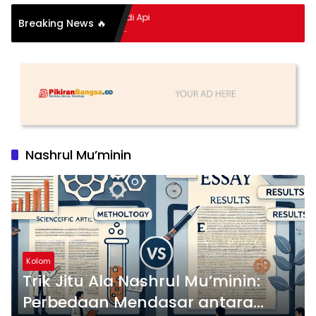
pitan Hidup Meledak Jadi Api
Breaking News 🔥
 Balik Tragedi Menteng-
Hingga Maling Ayam di Bali
Nashrul Mu’minin
Kolom
Trik Jitu Ala Nashrul Mu’minin:
Perbedaan Mendasar antara