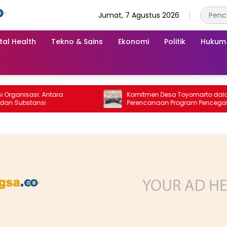
Jumat, 7 Agustus 2026
tal Health
Tekno & Sains
Ekonomi
Politik
Hukum
isasi: Antara
Komitmen Desa Toyomarto dalam
ubstansi
Perencanaan Program Pencegahan
Stunting melalui ‎Rembuk Stunting Des