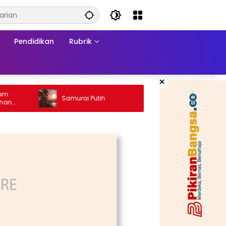
Pendidikan
Rubrik
×
Ketika 
Samurai Putih
Konflik:
a
Matrama