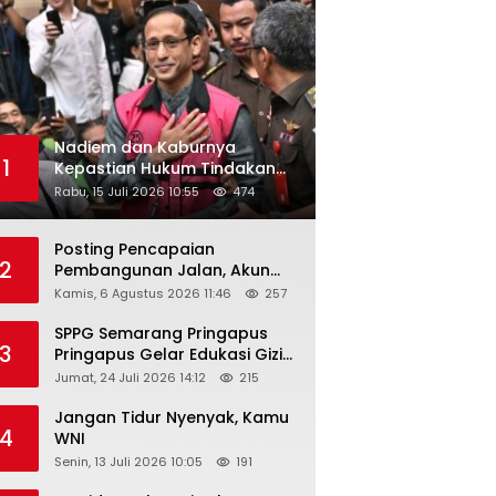
Nadiem dan Kaburnya
1
Kepastian Hukum Tindakan
Pejabat Publik
Rabu, 15 Juli 2026 10:55
474
Posting Pencapaian
2
Pembangunan Jalan, Akun
Facebook Pemerintah
Kamis, 6 Agustus 2026 11:46
257
Kabupaten Rembang
“Dirujak” Warganet
SPPG Semarang Pringapus
3
Pringapus Gelar Edukasi Gizi
di PAUD Bina Balita Peringati
Jumat, 24 Juli 2026 14:12
215
Hari Anak Nasional 2026
Jangan Tidur Nyenyak, Kamu
4
WNI
Senin, 13 Juli 2026 10:05
191