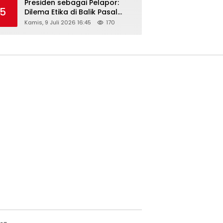
Presiden sebagai Pelapor:
5
Dilema Etika di Balik Pasal
218–220 KUHP
Kamis, 9 Juli 2026 16:45
170