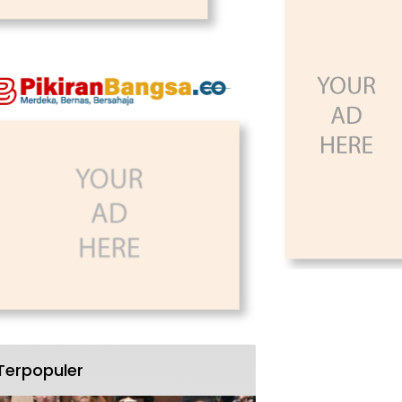
Terpopuler