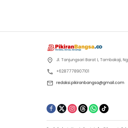
Jl. Tanjungsari Barat I, Tambakaji,
+6287778907101
redaksi.pikiranbangsa@gmail.com