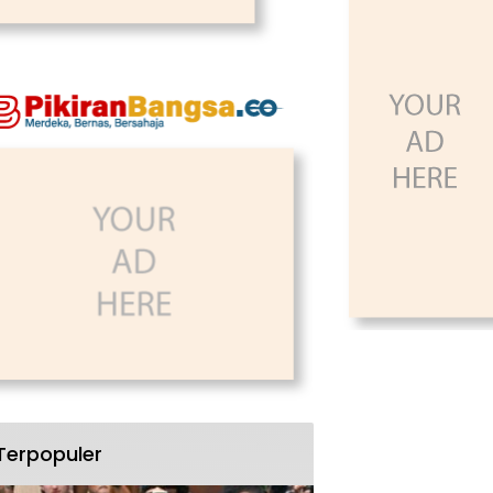
Terpopuler