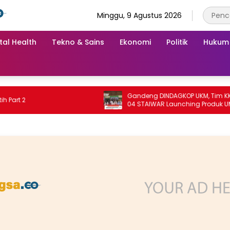
Minggu, 9 Agustus 2026
tal Health
Tekno & Sains
Ekonomi
Politik
Hukum
Gandeng DINDAGKOP UKM, Tim KKN Unit
2
04 STAIWAR Launching Produk UMKM
Desa Logung