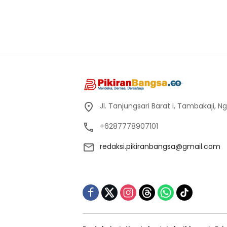
Jl. Tanjungsari Barat I, Tambakaji,
+6287778907101
redaksi.pikiranbangsa@gmail.com