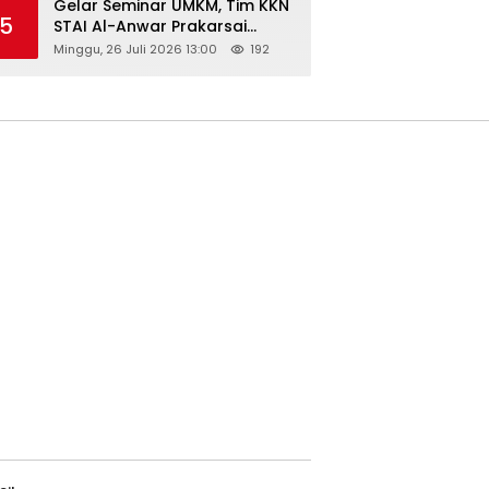
Gelar Seminar UMKM, Tim KKN
5
STAI Al-Anwar Prakarsai
Usaha Tepung Maizena di
Minggu, 26 Juli 2026 13:00
192
Logung