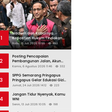
Nadiem dan Kaburnya
1
Kepastian Hukum Tindakan
Pejabat Publik
Rabu, 15 Juli 2026 10:55
493
Posting Pencapaian
2
Pembangunan Jalan, Akun
Facebook Pemerintah
Kamis, 6 Agustus 2026 11:46
332
Kabupaten Rembang
“Dirujak” Warganet
SPPG Semarang Pringapus
3
Pringapus Gelar Edukasi Gizi
di PAUD Bina Balita Peringati
Jumat, 24 Juli 2026 14:12
223
Hari Anak Nasional 2026
Jangan Tidur Nyenyak, Kamu
4
WNI
Senin, 13 Juli 2026 10:05
198