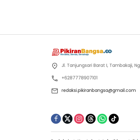
Jl. Tanjungsari Barat I, Tambakaji,
+6287778907101
redaksi.pikiranbangsa@gmail.com