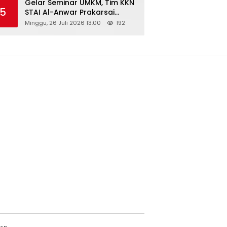
Gelar Seminar UMKM, Tim KKN
5
STAI Al-Anwar Prakarsai
Usaha Tepung Maizena di
Minggu, 26 Juli 2026 13:00
192
Logung