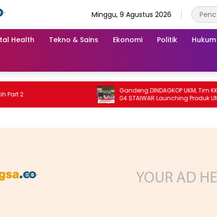
Minggu, 9 Agustus 2026
tal Health
Tekno & Sains
Ekonomi
Politik
Hukum
Gandeng DINDAGKOP UKM, Tim KKN Unit
2
04 STAIWAR Launching Produk UMKM
Desa Logung