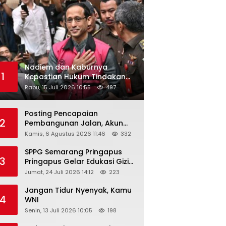
Nadiem dan Kaburnya
1
Kepastian Hukum Tindakan
Pejabat Publik
Rabu, 15 Juli 2026 10:55
497
Posting Pencapaian
2
Pembangunan Jalan, Akun
Facebook Pemerintah
Kamis, 6 Agustus 2026 11:46
332
Kabupaten Rembang
“Dirujak” Warganet
SPPG Semarang Pringapus
3
Pringapus Gelar Edukasi Gizi
di PAUD Bina Balita Peringati
Jumat, 24 Juli 2026 14:12
223
Hari Anak Nasional 2026
Jangan Tidur Nyenyak, Kamu
4
WNI
Senin, 13 Juli 2026 10:05
198