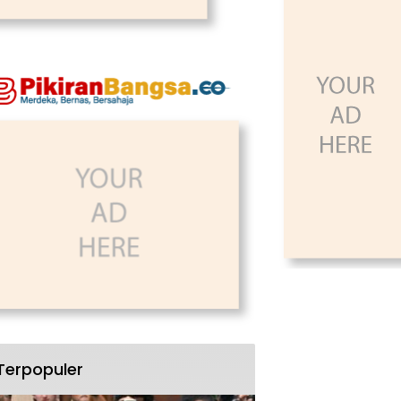
Terpopuler