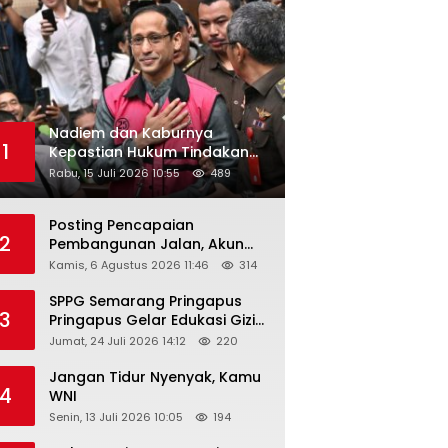
Nadiem dan Kaburnya
1
Kepastian Hukum Tindakan
Pejabat Publik
Rabu, 15 Juli 2026 10:55
489
Posting Pencapaian
2
Pembangunan Jalan, Akun
Facebook Pemerintah
Kamis, 6 Agustus 2026 11:46
314
Kabupaten Rembang
“Dirujak” Warganet
SPPG Semarang Pringapus
3
Pringapus Gelar Edukasi Gizi
di PAUD Bina Balita Peringati
Jumat, 24 Juli 2026 14:12
220
Hari Anak Nasional 2026
Jangan Tidur Nyenyak, Kamu
4
WNI
Senin, 13 Juli 2026 10:05
194