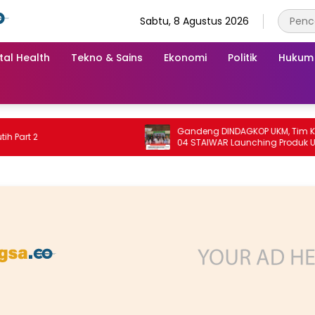
Sabtu, 8 Agustus 2026
tal Health
Tekno & Sains
Ekonomi
Politik
Hukum
Gandeng DINDAGKOP UKM, Tim KKN Unit
 2
04 STAIWAR Launching Produk UMKM
Desa Logung