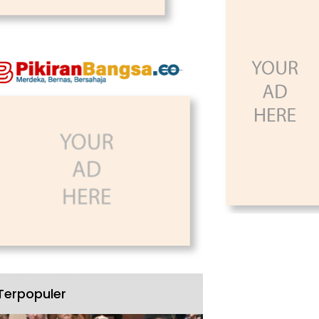
Terpopuler