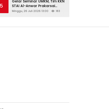
Gelar Seminar UMKM, Tim KKN
5
STAI Al-Anwar Prakarsai
Usaha Tepung Maizena di
Minggu, 26 Juli 2026 13:00
183
Logung