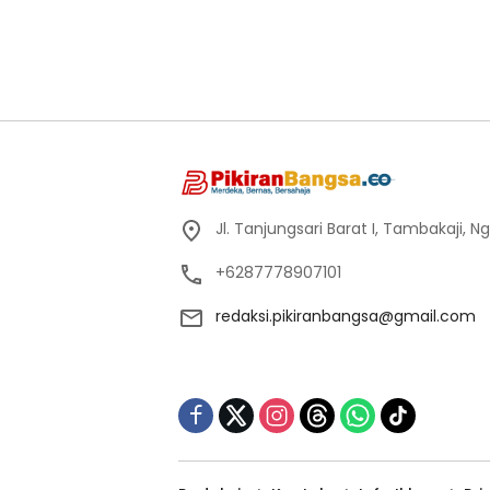
Jl. Tanjungsari Barat I, Tambakaji,
+6287778907101
redaksi.pikiranbangsa@gmail.com