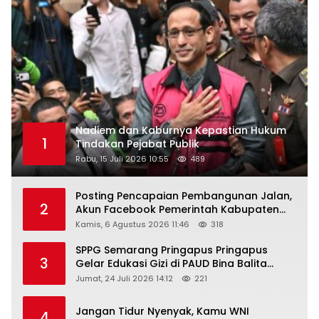
Nadiem dan Kaburnya Kepastian Hukum
1
Tindakan Pejabat Publik
Rabu, 15 Juli 2026 10:55
489
Posting Pencapaian Pembangunan Jalan,
2
Akun Facebook Pemerintah Kabupaten
Rembang “Dirujak” Warganet
Kamis, 6 Agustus 2026 11:46
318
SPPG Semarang Pringapus Pringapus
3
Gelar Edukasi Gizi di PAUD Bina Balita
Peringati Hari Anak Nasional 2026
Jumat, 24 Juli 2026 14:12
221
Jangan Tidur Nyenyak, Kamu WNI
4