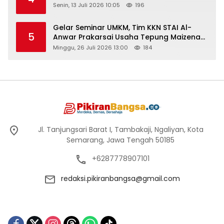
Senin, 13 Juli 2026 10:05
196
Gelar Seminar UMKM, Tim KKN STAI Al-
5
Anwar Prakarsai Usaha Tepung Maizena
di Logung
Minggu, 26 Juli 2026 13:00
184
Jl. Tanjungsari Barat I, Tambakaji, Ngaliyan, Kota
Semarang, Jawa Tengah 50185
+6287778907101
redaksi.pikiranbangsa@gmail.com