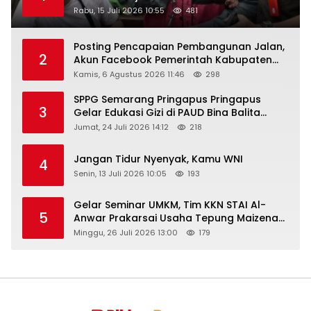
Rabu, 15 Juli 2026 10:55
481
Posting Pencapaian Pembangunan Jalan,
2
Akun Facebook Pemerintah Kabupaten
Rembang “Dirujak” Warganet
Kamis, 6 Agustus 2026 11:46
298
SPPG Semarang Pringapus Pringapus
3
Gelar Edukasi Gizi di PAUD Bina Balita
Peringati Hari Anak Nasional 2026
Jumat, 24 Juli 2026 14:12
218
Jangan Tidur Nyenyak, Kamu WNI
4
Senin, 13 Juli 2026 10:05
193
Gelar Seminar UMKM, Tim KKN STAI Al-
5
Anwar Prakarsai Usaha Tepung Maizena
di Logung
Minggu, 26 Juli 2026 13:00
179