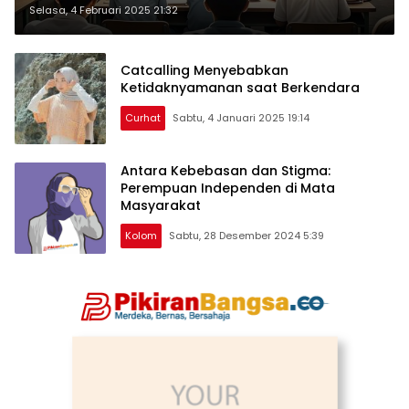
Melanggengkan Patriarki
Selasa, 4 Februari 2025 21:32
Catcalling Menyebabkan
Ketidaknyamanan saat Berkendara
Curhat
Sabtu, 4 Januari 2025 19:14
Antara Kebebasan dan Stigma:
Perempuan Independen di Mata
Masyarakat
Kolom
Sabtu, 28 Desember 2024 5:39