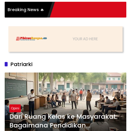
i Organisasi: Antara
Breaking News 🔥
 dan Substansi
Patriarki
Opini
Dari Ruang Kelas ke Masyarakat:
Bagaimana Pendidikan