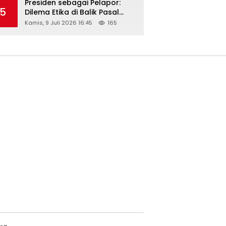
Presiden sebagai Pelapor:
5
Dilema Etika di Balik Pasal
218–220 KUHP
Kamis, 9 Juli 2026 16:45
165