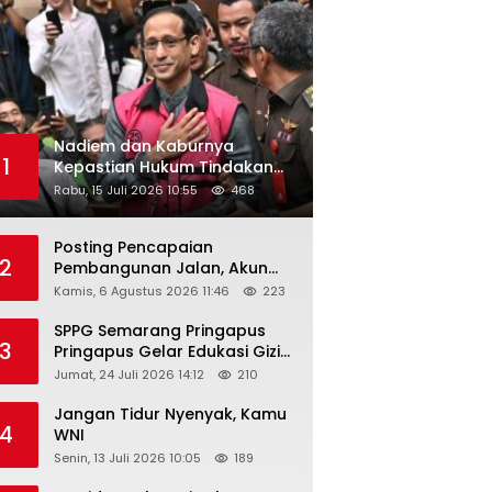
Nadiem dan Kaburnya
1
Kepastian Hukum Tindakan
Pejabat Publik
Rabu, 15 Juli 2026 10:55
468
Posting Pencapaian
2
Pembangunan Jalan, Akun
Facebook Pemerintah
Kamis, 6 Agustus 2026 11:46
223
Kabupaten Rembang
“Dirujak” Warganet
SPPG Semarang Pringapus
3
Pringapus Gelar Edukasi Gizi
di PAUD Bina Balita Peringati
Jumat, 24 Juli 2026 14:12
210
Hari Anak Nasional 2026
Jangan Tidur Nyenyak, Kamu
4
WNI
Senin, 13 Juli 2026 10:05
189