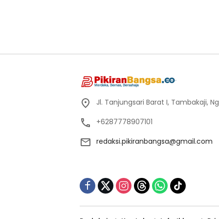
Jl. Tanjungsari Barat I, Tambakaji,
+6287778907101
redaksi.pikiranbangsa@gmail.com