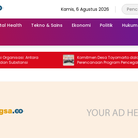
Kamis, 6 Agustus 2026
tal Health
Tekno & Sains
Ekonomi
Politik
Hukum
isasi: Antara
Komitmen Desa Toyomarto dalam
ubstansi
Perencanaan Program Pencegahan
Stunting melalui ‎Rembuk Stunting Des