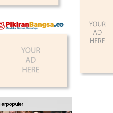
Terpopuler