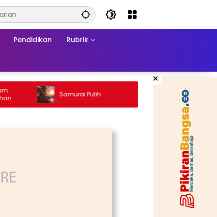
Pendidikan
Rubrik
×
Ketika 
Samurai Putih
Konflik:
a
Matrama