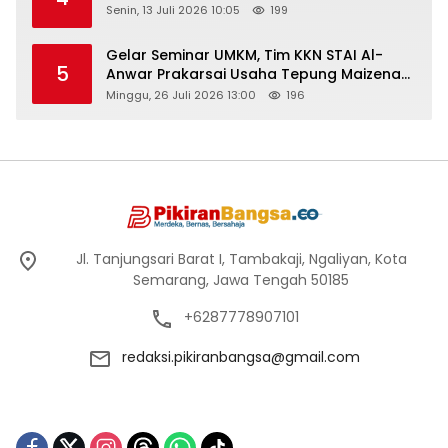
Senin, 13 Juli 2026 10:05
199
Gelar Seminar UMKM, Tim KKN STAI Al-
5
Anwar Prakarsai Usaha Tepung Maizena
di Logung
Minggu, 26 Juli 2026 13:00
196
Jl. Tanjungsari Barat I, Tambakaji, Ngaliyan, Kota
Semarang, Jawa Tengah 50185
+6287778907101
redaksi.pikiranbangsa@gmail.com