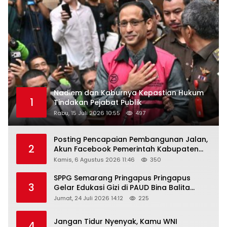
Nadiem dan Kaburnya Kepastian Hukum
1
Tindakan Pejabat Publik
Rabu, 15 Juli 2026 10:55
497
Posting Pencapaian Pembangunan Jalan,
2
Akun Facebook Pemerintah Kabupaten
Rembang “Dirujak” Warganet
Kamis, 6 Agustus 2026 11:46
350
SPPG Semarang Pringapus Pringapus
3
Gelar Edukasi Gizi di PAUD Bina Balita
Peringati Hari Anak Nasional 2026
Jumat, 24 Juli 2026 14:12
225
Jangan Tidur Nyenyak, Kamu WNI
4