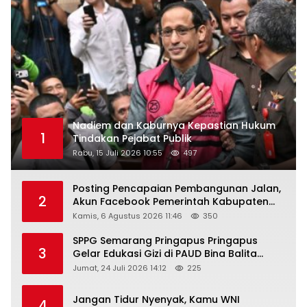
Nadiem dan Kaburnya Kepastian Hukum
1
Tindakan Pejabat Publik
Rabu, 15 Juli 2026 10:55
497
Posting Pencapaian Pembangunan Jalan,
2
Akun Facebook Pemerintah Kabupaten
Rembang “Dirujak” Warganet
Kamis, 6 Agustus 2026 11:46
350
SPPG Semarang Pringapus Pringapus
3
Gelar Edukasi Gizi di PAUD Bina Balita
Peringati Hari Anak Nasional 2026
Jumat, 24 Juli 2026 14:12
225
Jangan Tidur Nyenyak, Kamu WNI
4