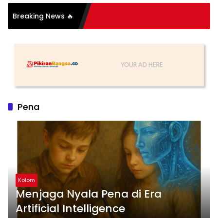
si Organisasi: Antara
Breaking News 🔥
 dan Substansi
Pena
Kolom
Menjaga Nyala Pena di Era
Artificial Intelligence