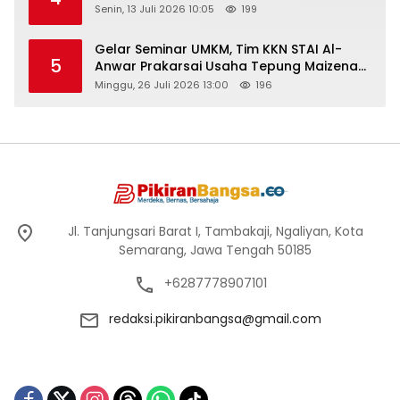
Senin, 13 Juli 2026 10:05
199
Gelar Seminar UMKM, Tim KKN STAI Al-
5
Anwar Prakarsai Usaha Tepung Maizena
di Logung
Minggu, 26 Juli 2026 13:00
196
Jl. Tanjungsari Barat I, Tambakaji, Ngaliyan, Kota
Semarang, Jawa Tengah 50185
+6287778907101
redaksi.pikiranbangsa@gmail.com