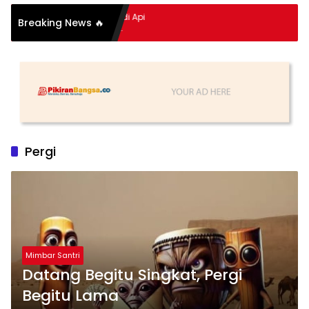
pitan Hidup Meledak Jadi Api
Breaking News 🔥
 Balik Tragedi Menteng-
Hingga Maling Ayam di Bali
Pergi
Mimbar Santri
Datang Begitu Singkat, Pergi
Begitu Lama