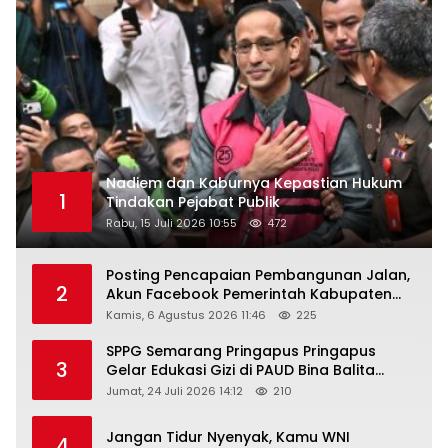
Nadiem dan Kaburnya Kepastian Hukum
1
Tindakan Pejabat Publik
Rabu, 15 Juli 2026 10:55
472
Posting Pencapaian Pembangunan Jalan,
2
Akun Facebook Pemerintah Kabupaten
Rembang “Dirujak” Warganet
Kamis, 6 Agustus 2026 11:46
225
SPPG Semarang Pringapus Pringapus
3
Gelar Edukasi Gizi di PAUD Bina Balita
Peringati Hari Anak Nasional 2026
Jumat, 24 Juli 2026 14:12
210
Jangan Tidur Nyenyak, Kamu WNI
4