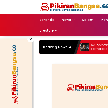
Langsung
ke
konten
Beranda
News
Kolom
Men
Lifestyle
×
Posting Pencapaian Pembangunan
Re-orientasi Orga
Breaking News 🔥
Jalan, Akun Facebook Pemerintah
Formalitas dan 
Kabupaten Rembang “Dirujak” Warganet