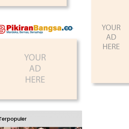
Terpopuler