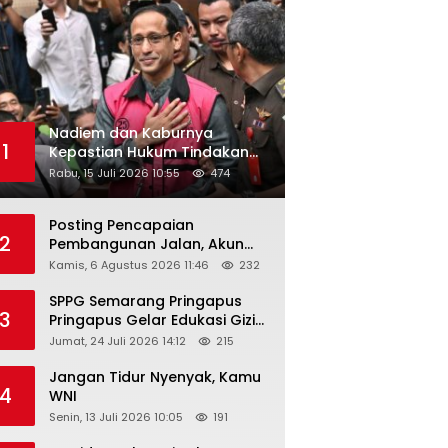
Nadiem dan Kaburnya
1
Kepastian Hukum Tindakan
Pejabat Publik
Rabu, 15 Juli 2026 10:55
474
Posting Pencapaian
2
Pembangunan Jalan, Akun
Facebook Pemerintah
Kamis, 6 Agustus 2026 11:46
232
Kabupaten Rembang
“Dirujak” Warganet
SPPG Semarang Pringapus
3
Pringapus Gelar Edukasi Gizi
di PAUD Bina Balita Peringati
Jumat, 24 Juli 2026 14:12
215
Hari Anak Nasional 2026
Jangan Tidur Nyenyak, Kamu
4
WNI
Senin, 13 Juli 2026 10:05
191