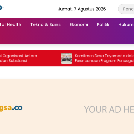
Jumat, 7 Agustus 2026
tal Health
Tekno & Sains
Ekonomi
Politik
Hukum
nisasi: Antara
Komitmen Desa Toyomarto dalam
Substansi
Perencanaan Program Pencegahan
Stunting melalui ‎Rembuk Stunting De