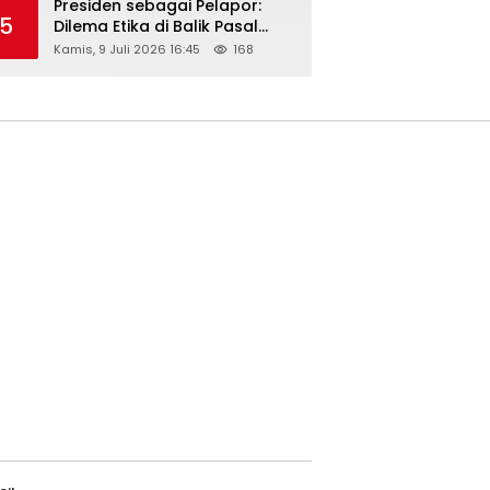
Presiden sebagai Pelapor:
5
Dilema Etika di Balik Pasal
218–220 KUHP
Kamis, 9 Juli 2026 16:45
168