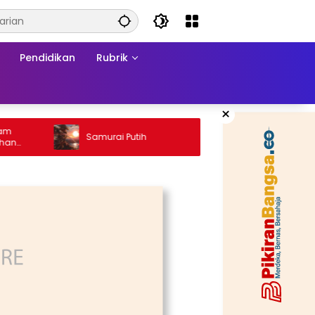
Pendidikan
Rubrik
×
Ketika
Samurai Putih
Konflik
sa
Matram