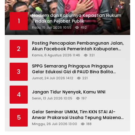
Nadiem dan Kaburnya Kepastian Hukum
1
Tindakan Pejabat Publik
Rabu, 15 Juli 2026 10:55
492
Posting Pencapaian Pembangunan Jalan,
2
Akun Facebook Pemerintah Kabupaten
Rembang “Dirujak” Warganet
Kamis, 6 Agustus 2026 11:46
321
SPPG Semarang Pringapus Pringapus
3
Gelar Edukasi Gizi di PAUD Bina Balita
Peringati Hari Anak Nasional 2026
Jumat, 24 Juli 2026 14:12
221
Jangan Tidur Nyenyak, Kamu WNI
4
Senin, 13 Juli 2026 10:05
197
Gelar Seminar UMKM, Tim KKN STAI Al-
5
Anwar Prakarsai Usaha Tepung Maizena
di Logung
Minggu, 26 Juli 2026 13:00
188