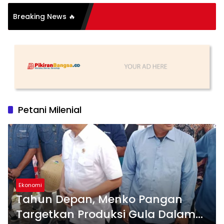
Breaking News 🔥
tih
Petani Milenial
Ekonomi
Tahun Depan, Menko Pangan
Targetkan Produksi Gula Dalam