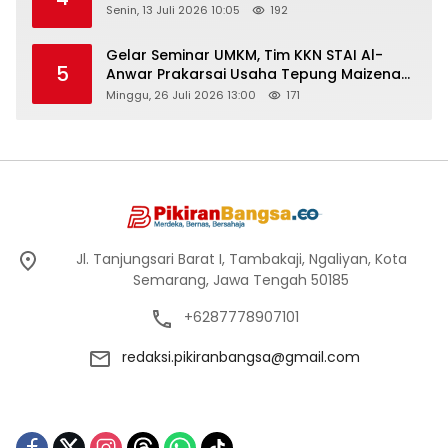
Senin, 13 Juli 2026 10:05
192
Gelar Seminar UMKM, Tim KKN STAI Al-
5
Anwar Prakarsai Usaha Tepung Maizena
di Logung
Minggu, 26 Juli 2026 13:00
171
Jl. Tanjungsari Barat I, Tambakaji, Ngaliyan, Kota
Semarang, Jawa Tengah 50185
+6287778907101
redaksi.pikiranbangsa@gmail.com