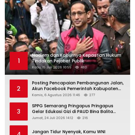
Nadiem dan Kaburnya Kepastian Hukum
1
Tindakan Pejabat Publik
Rabu, 15 Juli 2026 10:55
480
Posting Pencapaian Pembangunan Jalan,
2
Akun Facebook Pemerintah Kabupaten
Rembang “Dirujak” Warganet
Kamis, 6 Agustus 2026 11:46
277
SPPG Semarang Pringapus Pringapus
3
Gelar Edukasi Gizi di PAUD Bina Balita
Peringati Hari Anak Nasional 2026
Jumat, 24 Juli 2026 14:12
216
Jangan Tidur Nyenyak, Kamu WNI
4