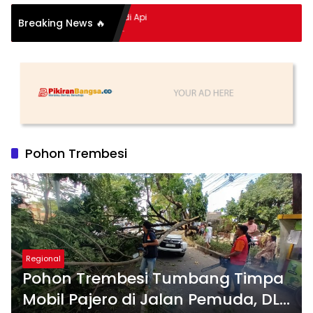
pitan Hidup Meledak Jadi Api
Breaking News 🔥
 Balik Tragedi Menteng-
Hingga Maling Ayam di Bali
Pohon Trembesi
Regional
Pohon Trembesi Tumbang Timpa
Mobil Pajero di Jalan Pemuda, DLH