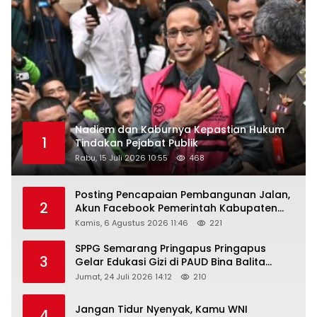
Nadiem dan Kaburnya Kepastian Hukum
1
Tindakan Pejabat Publik
Rabu, 15 Juli 2026 10:55
468
Posting Pencapaian Pembangunan Jalan,
2
Akun Facebook Pemerintah Kabupaten
Rembang “Dirujak” Warganet
Kamis, 6 Agustus 2026 11:46
221
SPPG Semarang Pringapus Pringapus
3
Gelar Edukasi Gizi di PAUD Bina Balita
Peringati Hari Anak Nasional 2026
Jumat, 24 Juli 2026 14:12
210
Jangan Tidur Nyenyak, Kamu WNI
4