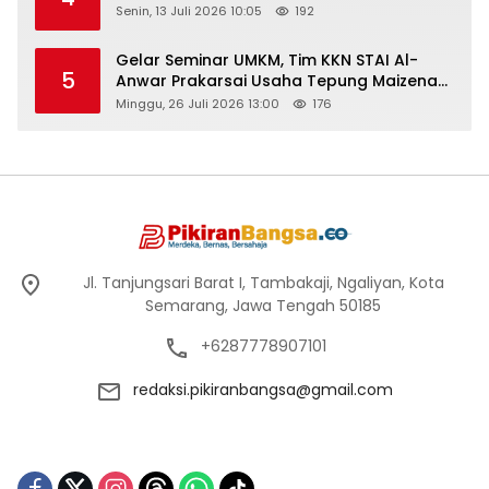
Senin, 13 Juli 2026 10:05
192
Gelar Seminar UMKM, Tim KKN STAI Al-
5
Anwar Prakarsai Usaha Tepung Maizena
di Logung
Minggu, 26 Juli 2026 13:00
176
Jl. Tanjungsari Barat I, Tambakaji, Ngaliyan, Kota
Semarang, Jawa Tengah 50185
+6287778907101
redaksi.pikiranbangsa@gmail.com