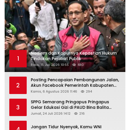
Nadiem dan Kaburnya Kepastian Hukum
1
Tindakan Pejabat Publik
Rabu, 15 Juli 2026 10:55
480
Posting Pencapaian Pembangunan Jalan,
2
Akun Facebook Pemerintah Kabupaten
Rembang “Dirujak” Warganet
Kamis, 6 Agustus 2026 11:46
294
SPPG Semarang Pringapus Pringapus
3
Gelar Edukasi Gizi di PAUD Bina Balita
Peringati Hari Anak Nasional 2026
Jumat, 24 Juli 2026 14:12
216
Jangan Tidur Nyenyak, Kamu WNI
4