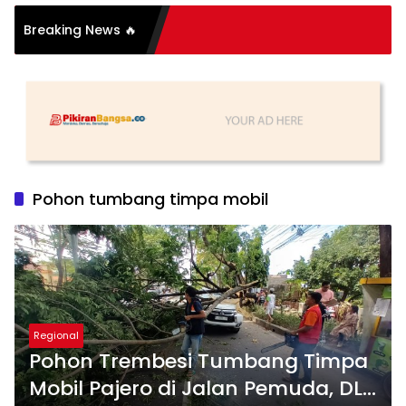
Breaking News 🔥
tih
Pohon tumbang timpa mobil
Regional
Pohon Trembesi Tumbang Timpa
Mobil Pajero di Jalan Pemuda, DLH