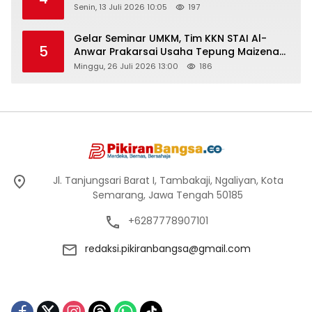
Senin, 13 Juli 2026 10:05
197
Gelar Seminar UMKM, Tim KKN STAI Al-
5
Anwar Prakarsai Usaha Tepung Maizena
di Logung
Minggu, 26 Juli 2026 13:00
186
Jl. Tanjungsari Barat I, Tambakaji, Ngaliyan, Kota
Semarang, Jawa Tengah 50185
+6287778907101
redaksi.pikiranbangsa@gmail.com