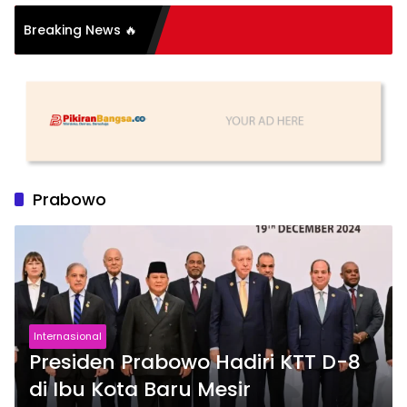
asi Organisasi: Antara
Breaking News 🔥
as dan Substansi
Prabowo
Internasional
Presiden Prabowo Hadiri KTT D-8
di Ibu Kota Baru Mesir