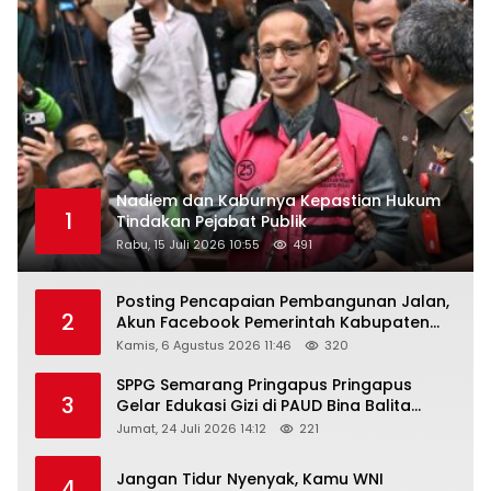
Nadiem dan Kaburnya Kepastian Hukum
1
Tindakan Pejabat Publik
Rabu, 15 Juli 2026 10:55
491
Posting Pencapaian Pembangunan Jalan,
2
Akun Facebook Pemerintah Kabupaten
Rembang “Dirujak” Warganet
Kamis, 6 Agustus 2026 11:46
320
SPPG Semarang Pringapus Pringapus
3
Gelar Edukasi Gizi di PAUD Bina Balita
Peringati Hari Anak Nasional 2026
Jumat, 24 Juli 2026 14:12
221
Jangan Tidur Nyenyak, Kamu WNI
4