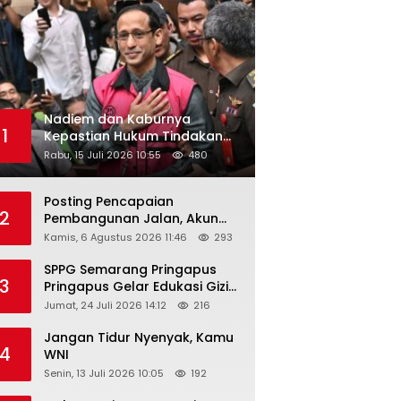
Nadiem dan Kaburnya
1
Kepastian Hukum Tindakan
Pejabat Publik
Rabu, 15 Juli 2026 10:55
480
Posting Pencapaian
2
Pembangunan Jalan, Akun
Facebook Pemerintah
Kamis, 6 Agustus 2026 11:46
293
Kabupaten Rembang
“Dirujak” Warganet
SPPG Semarang Pringapus
3
Pringapus Gelar Edukasi Gizi
di PAUD Bina Balita Peringati
Jumat, 24 Juli 2026 14:12
216
Hari Anak Nasional 2026
Jangan Tidur Nyenyak, Kamu
4
WNI
Senin, 13 Juli 2026 10:05
192