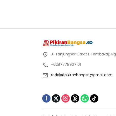
Jl. Tanjungsari Barat I, Tambakaji,
+6287778907101
redaksi.pikiranbangsa@gmail.com