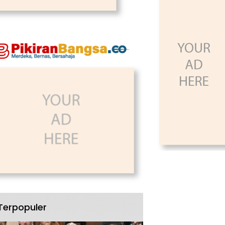
Terpopuler