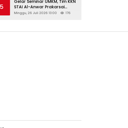
Gelar Seminar UMKM, Tim KKN
5
STAI Al-Anwar Prakarsai
Usaha Tepung Maizena di
Minggu, 26 Juli 2026 13:00
176
Logung