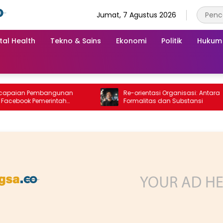
Jumat, 7 Agustus 2026
tal Health
Tekno & Sains
Ekonomi
Politik
Hukum
ian Pembangunan
Re-orientasi Organisasi: Antara
book Pemerintah
Formalitas dan Substansi
ng “Dirujak” Warganet