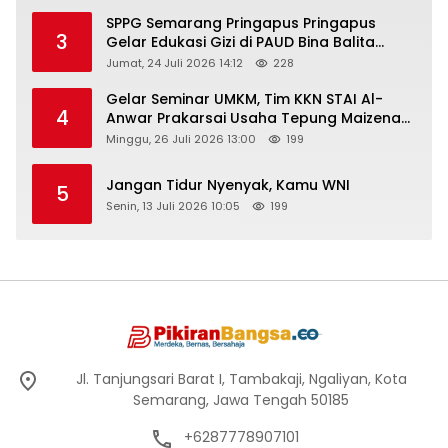
SPPG Semarang Pringapus Pringapus
3
Gelar Edukasi Gizi di PAUD Bina Balita
Peringati Hari Anak Nasional 2026
Jumat, 24 Juli 2026 14:12
228
Gelar Seminar UMKM, Tim KKN STAI Al-
4
Anwar Prakarsai Usaha Tepung Maizena
di Logung
Minggu, 26 Juli 2026 13:00
199
Jangan Tidur Nyenyak, Kamu WNI
5
Senin, 13 Juli 2026 10:05
199
Jl. Tanjungsari Barat I, Tambakaji, Ngaliyan, Kota
Semarang, Jawa Tengah 50185
+6287778907101