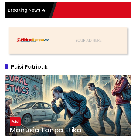
Breaking News 🔥
ih Part 2
Puisi Patriotik
Puisi
Manusia Tanpa Etika