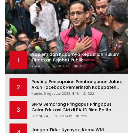
Nadiem dan Kaburnya Kepastian Hukum
1
Tindakan Pejabat Publik
Rabu, 15 Juli 2026 10:55
493
Posting Pencapaian Pembangunan Jalan,
2
Akun Facebook Pemerintah Kabupaten
Rembang “Dirujak” Warganet
Kamis, 6 Agustus 2026 11:46
322
SPPG Semarang Pringapus Pringapus
3
Gelar Edukasi Gizi di PAUD Bina Balita
Peringati Hari Anak Nasional 2026
Jumat, 24 Juli 2026 14:12
222
Jangan Tidur Nyenyak, Kamu WNI
4