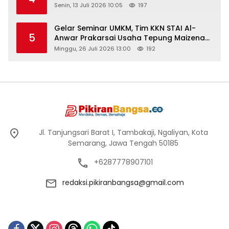
Senin, 13 Juli 2026 10:05
197
Gelar Seminar UMKM, Tim KKN STAI Al-
5
Anwar Prakarsai Usaha Tepung Maizena
di Logung
Minggu, 26 Juli 2026 13:00
192
Jl. Tanjungsari Barat I, Tambakaji, Ngaliyan, Kota
Semarang, Jawa Tengah 50185
+6287778907101
redaksi.pikiranbangsa@gmail.com