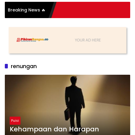
Breaking News 🔥
utih
renungan
Puisi
Kehampaan dan Harapan