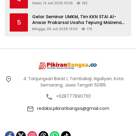
Senin, 13 Juli 2026 10:05
192
Gelar Seminar UMKM, Tim KKN STAI Al-
5
Anwar Prakarsai Usaha Tepung Maizena
di Logung
Minggu, 26 Juli 2026 13:00
176
Jl. Tanjungsari Barat I, Tambakaji, Ngaliyan, Kota
Semarang, Jawa Tengah 50185
+6287778907101
redaksi.pikiranbangsa@gmail.com