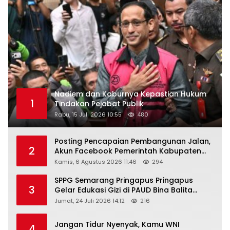
Nadiem dan Kaburnya Kepastian Hukum
1
Tindakan Pejabat Publik
Rabu, 15 Juli 2026 10:55
480
Posting Pencapaian Pembangunan Jalan,
2
Akun Facebook Pemerintah Kabupaten
Rembang “Dirujak” Warganet
Kamis, 6 Agustus 2026 11:46
294
SPPG Semarang Pringapus Pringapus
3
Gelar Edukasi Gizi di PAUD Bina Balita
Peringati Hari Anak Nasional 2026
Jumat, 24 Juli 2026 14:12
216
Jangan Tidur Nyenyak, Kamu WNI
4