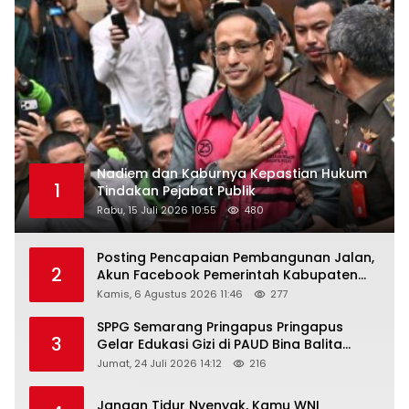
Nadiem dan Kaburnya Kepastian Hukum
1
Tindakan Pejabat Publik
Rabu, 15 Juli 2026 10:55
480
Posting Pencapaian Pembangunan Jalan,
2
Akun Facebook Pemerintah Kabupaten
Rembang “Dirujak” Warganet
Kamis, 6 Agustus 2026 11:46
277
SPPG Semarang Pringapus Pringapus
3
Gelar Edukasi Gizi di PAUD Bina Balita
Peringati Hari Anak Nasional 2026
Jumat, 24 Juli 2026 14:12
216
Jangan Tidur Nyenyak, Kamu WNI