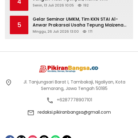
4
Senin, 13 Juli 2026 10:05
192
Gelar Seminar UMKM, Tim KKN STAI Al-
5
Anwar Prakarsai Usaha Tepung Maizena
di Logung
Minggu, 26 Juli 2026 13:00
171
Jl. Tanjungsari Barat I, Tambakaji, Ngaliyan, Kota
Semarang, Jawa Tengah 50185
+6287778907101
redaksi.pikiranbangsa@gmail.com