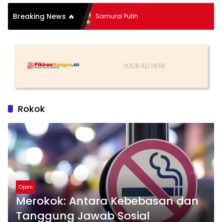
o dalam
Breaking News 🔥
Samurai Putih
ncegahan
tunting Desa
Rokok
Opini
Merokok: Antara Kebebasan dan
Tanggung Jawab Sosial