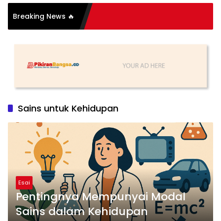
si Organisasi: Antara
Breaking News 🔥
 dan Substansi
Sains untuk Kehidupan
Esai
Pentingnya Mempunyai Modal
Sains dalam Kehidupan