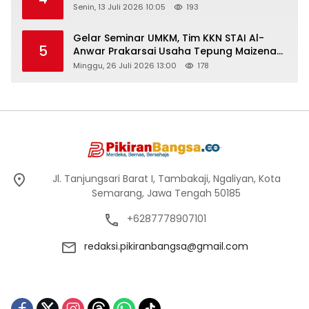
Senin, 13 Juli 2026 10:05
193
Gelar Seminar UMKM, Tim KKN STAI Al-
5
Anwar Prakarsai Usaha Tepung Maizena
di Logung
Minggu, 26 Juli 2026 13:00
178
Jl. Tanjungsari Barat I, Tambakaji, Ngaliyan, Kota
Semarang, Jawa Tengah 50185
+6287778907101
redaksi.pikiranbangsa@gmail.com