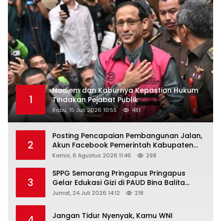
Nadiem dan Kaburnya Kepastian Hukum
1
Tindakan Pejabat Publik
Rabu, 15 Juli 2026 10:55
481
Posting Pencapaian Pembangunan Jalan,
2
Akun Facebook Pemerintah Kabupaten
Rembang “Dirujak” Warganet
Kamis, 6 Agustus 2026 11:46
298
SPPG Semarang Pringapus Pringapus
3
Gelar Edukasi Gizi di PAUD Bina Balita
Peringati Hari Anak Nasional 2026
Jumat, 24 Juli 2026 14:12
218
Jangan Tidur Nyenyak, Kamu WNI
4