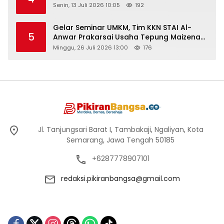
Senin, 13 Juli 2026 10:05
192
Gelar Seminar UMKM, Tim KKN STAI Al-
5
Anwar Prakarsai Usaha Tepung Maizena
di Logung
Minggu, 26 Juli 2026 13:00
176
Jl. Tanjungsari Barat I, Tambakaji, Ngaliyan, Kota
Semarang, Jawa Tengah 50185
+6287778907101
redaksi.pikiranbangsa@gmail.com