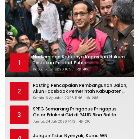
Nadiem dan Kaburnya Kepastian Hukum
1
Tindakan Pejabat Publik
Rabu, 15 Juli 2026 10:55
480
Posting Pencapaian Pembangunan Jalan,
2
Akun Facebook Pemerintah Kabupaten
Rembang “Dirujak” Warganet
Kamis, 6 Agustus 2026 11:46
288
SPPG Semarang Pringapus Pringapus
3
Gelar Edukasi Gizi di PAUD Bina Balita
Peringati Hari Anak Nasional 2026
Jumat, 24 Juli 2026 14:12
216
Jangan Tidur Nyenyak, Kamu WNI
4