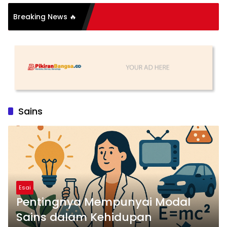
Breaking News 🔥
ih
Sains
Esai
Pentingnya Mempunyai Modal
Sains dalam Kehidupan