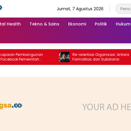
Jumat, 7 Agustus 2026
tal Health
Tekno & Sains
Ekonomi
Politik
Hukum
an Pembangunan
Re-orientasi Organisasi: Antara
ook Pemerintah
Formalitas dan Substansi
g “Dirujak” Warganet