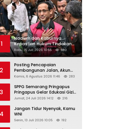
Nadiem dan Kaburnya
1
Kepastian Hukum Tindakan
Pejabat Publik
Rabu, 15 Juli 2026 10:55
480
Posting Pencapaian
2
Pembangunan Jalan, Akun
Facebook Pemerintah
Kamis, 6 Agustus 2026 11:46
283
Kabupaten Rembang
“Dirujak” Warganet
SPPG Semarang Pringapus
3
Pringapus Gelar Edukasi Gizi
di PAUD Bina Balita Peringati
Jumat, 24 Juli 2026 14:12
216
Hari Anak Nasional 2026
Jangan Tidur Nyenyak, Kamu
4
WNI
Senin, 13 Juli 2026 10:05
192