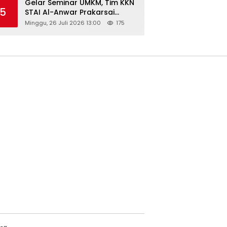
Gelar Seminar UMKM, Tim KKN
5
STAI Al-Anwar Prakarsai
Usaha Tepung Maizena di
Minggu, 26 Juli 2026 13:00
175
Logung