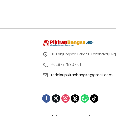
Jl. Tanjungsari Barat I, Tambakaji,
+6287778907101
redaksi.pikiranbangsa@gmail.com