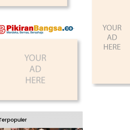
Terpopuler