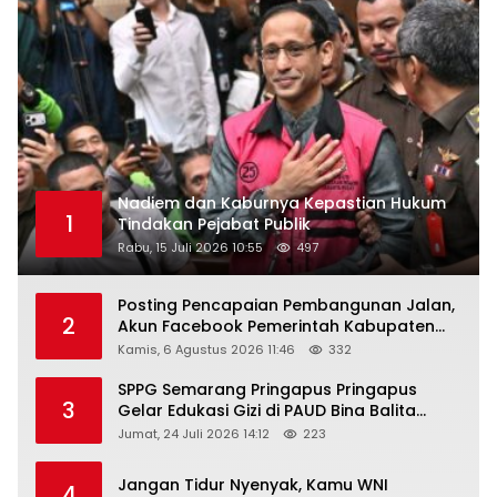
Nadiem dan Kaburnya Kepastian Hukum
1
Tindakan Pejabat Publik
Rabu, 15 Juli 2026 10:55
497
Posting Pencapaian Pembangunan Jalan,
2
Akun Facebook Pemerintah Kabupaten
Rembang “Dirujak” Warganet
Kamis, 6 Agustus 2026 11:46
332
SPPG Semarang Pringapus Pringapus
3
Gelar Edukasi Gizi di PAUD Bina Balita
Peringati Hari Anak Nasional 2026
Jumat, 24 Juli 2026 14:12
223
Jangan Tidur Nyenyak, Kamu WNI
4