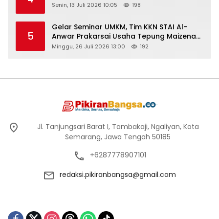
Senin, 13 Juli 2026 10:05
198
Gelar Seminar UMKM, Tim KKN STAI Al-
5
Anwar Prakarsai Usaha Tepung Maizena
di Logung
Minggu, 26 Juli 2026 13:00
192
Jl. Tanjungsari Barat I, Tambakaji, Ngaliyan, Kota
Semarang, Jawa Tengah 50185
+6287778907101
redaksi.pikiranbangsa@gmail.com