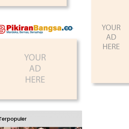
Terpopuler