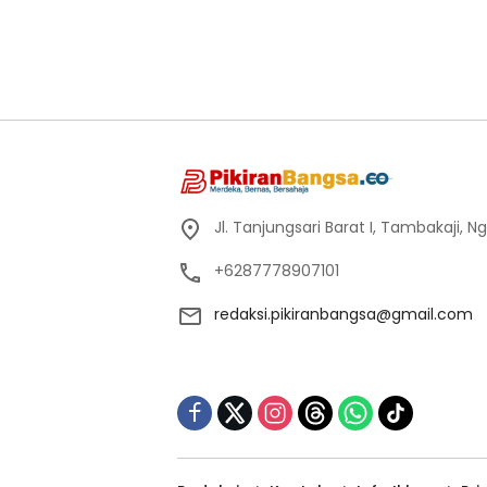
Jl. Tanjungsari Barat I, Tambakaji,
+6287778907101
redaksi.pikiranbangsa@gmail.com