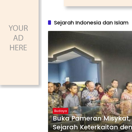
Sejarah Indonesia dan Islam
Budaya
Buka Pameran Misykat, Fadli Zon: Indon
Sejarah Keterkaitan d