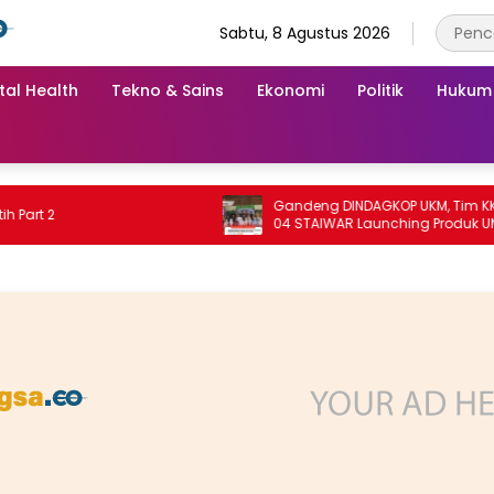
Sabtu, 8 Agustus 2026
tal Health
Tekno & Sains
Ekonomi
Politik
Hukum
Gandeng DINDAGKOP UKM, Tim KKN Unit
2
04 STAIWAR Launching Produk UMKM
Desa Logung