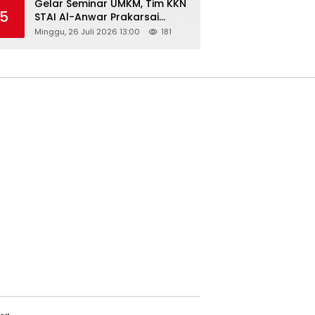
Gelar Seminar UMKM, Tim KKN
5
STAI Al-Anwar Prakarsai
Usaha Tepung Maizena di
Minggu, 26 Juli 2026 13:00
181
Logung