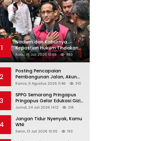
Nadiem dan Kaburnya
1
Kepastian Hukum Tindakan
Pejabat Publik
Rabu, 15 Juli 2026 10:55
483
Posting Pencapaian
2
Pembangunan Jalan, Akun
Facebook Pemerintah
Kamis, 6 Agustus 2026 11:46
310
Kabupaten Rembang
“Dirujak” Warganet
SPPG Semarang Pringapus
3
Pringapus Gelar Edukasi Gizi
di PAUD Bina Balita Peringati
Jumat, 24 Juli 2026 14:12
218
Hari Anak Nasional 2026
Jangan Tidur Nyenyak, Kamu
4
WNI
Senin, 13 Juli 2026 10:05
193