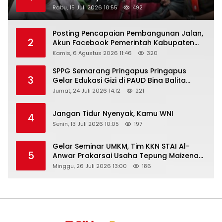
Rabu, 15 Juli 2026 10:55
492
Posting Pencapaian Pembangunan Jalan,
2
Akun Facebook Pemerintah Kabupaten
Rembang “Dirujak” Warganet
Kamis, 6 Agustus 2026 11:46
320
SPPG Semarang Pringapus Pringapus
3
Gelar Edukasi Gizi di PAUD Bina Balita
Peringati Hari Anak Nasional 2026
Jumat, 24 Juli 2026 14:12
221
Jangan Tidur Nyenyak, Kamu WNI
4
Senin, 13 Juli 2026 10:05
197
Gelar Seminar UMKM, Tim KKN STAI Al-
5
Anwar Prakarsai Usaha Tepung Maizena
di Logung
Minggu, 26 Juli 2026 13:00
186