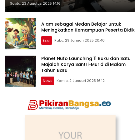
Digitalisasi Sesuai Asas Keadilan
Sabtu, 23 Agustus 2025 14:16
dan Pemerataan
Alam sebagai Medan Belajar untuk
Meningkatkan Kemampuan Peserta Didik
Esai
Rabu, 29 Januari 2025 20:40
Planet Nufo Launching 11 Buku dan Satu
Majalah Karya Santri-Murid di Malam
Tahun Baru
News
Kamis, 2 Januari 2025 16:12