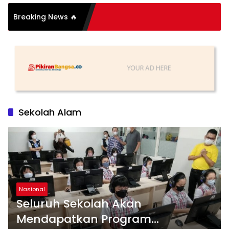
i Organisasi: Antara
Breaking News 🔥
dan Substansi
Sekolah Alam
Nasional
Seluruh Sekolah Akan
Mendapatkan Program