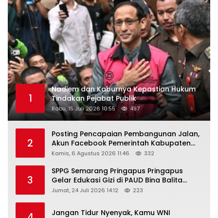
Nadiem dan Kaburnya Kepastian Hukum
1
Tindakan Pejabat Publik
Rabu, 15 Juli 2026 10:55
497
Posting Pencapaian Pembangunan Jalan,
2
Akun Facebook Pemerintah Kabupaten
Rembang “Dirujak” Warganet
Kamis, 6 Agustus 2026 11:46
332
SPPG Semarang Pringapus Pringapus
3
Gelar Edukasi Gizi di PAUD Bina Balita
Peringati Hari Anak Nasional 2026
Jumat, 24 Juli 2026 14:12
223
Jangan Tidur Nyenyak, Kamu WNI
4