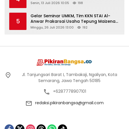
Senin, 13 Juli 2026 10:05
198
Gelar Seminar UMKM, Tim KKN STAI Al-
5
Anwar Prakarsai Usaha Tepung Maizena
di Logung
Minggu, 26 Juli 2026 13:00
192
Jl. Tanjungsari Barat I, Tambakaji, Ngaliyan, Kota
Semarang, Jawa Tengah 50185
+6287778907101
redaksi.pikiranbangsa@gmail.com