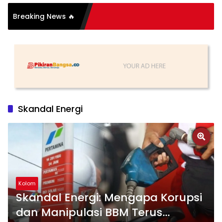
si Organisasi: Antara
Breaking News 🔥
 dan Substansi
Skandal Energi
Kolom
Skandal Energi: Mengapa Korupsi
dan Manipulasi BBM Terus