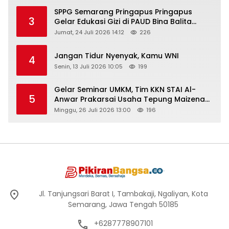
SPPG Semarang Pringapus Pringapus
3
Gelar Edukasi Gizi di PAUD Bina Balita
Peringati Hari Anak Nasional 2026
Jumat, 24 Juli 2026 14:12
226
Jangan Tidur Nyenyak, Kamu WNI
4
Senin, 13 Juli 2026 10:05
199
Gelar Seminar UMKM, Tim KKN STAI Al-
5
Anwar Prakarsai Usaha Tepung Maizena
di Logung
Minggu, 26 Juli 2026 13:00
196
Jl. Tanjungsari Barat I, Tambakaji, Ngaliyan, Kota
Semarang, Jawa Tengah 50185
+6287778907101