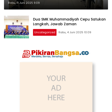
Speaking Berbasis AI
Rabu, 11 Juni 2025 9:09
Dua SMK Muhammadiyah Cepu Satukan
Langkah, Jawab Zaman
Uncategorized
Rabu, 4 Juni 2025 10:09