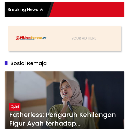
asi Organisasi: Antara
Breaking News 🔥
s dan Substansi
Sosial Remaja
Opini
Fatherless: Pengaruh Kehilangan
Figur Ayah terhadap