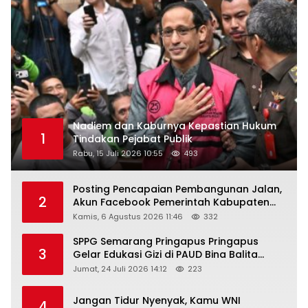
Nadiem dan Kaburnya Kepastian Hukum
1
Tindakan Pejabat Publik
Rabu, 15 Juli 2026 10:55
493
Posting Pencapaian Pembangunan Jalan,
2
Akun Facebook Pemerintah Kabupaten
Rembang “Dirujak” Warganet
Kamis, 6 Agustus 2026 11:46
332
SPPG Semarang Pringapus Pringapus
3
Gelar Edukasi Gizi di PAUD Bina Balita
Peringati Hari Anak Nasional 2026
Jumat, 24 Juli 2026 14:12
223
Jangan Tidur Nyenyak, Kamu WNI
4