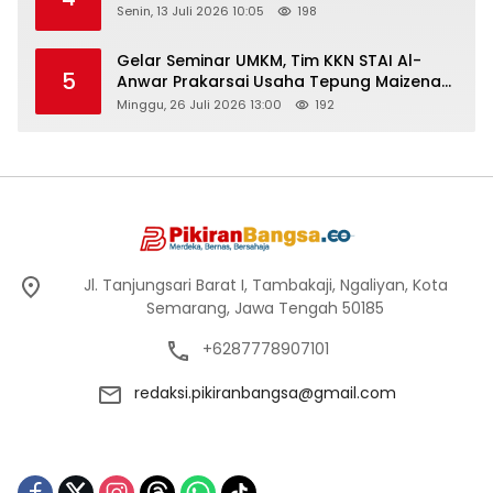
Senin, 13 Juli 2026 10:05
198
Gelar Seminar UMKM, Tim KKN STAI Al-
5
Anwar Prakarsai Usaha Tepung Maizena
di Logung
Minggu, 26 Juli 2026 13:00
192
Jl. Tanjungsari Barat I, Tambakaji, Ngaliyan, Kota
Semarang, Jawa Tengah 50185
+6287778907101
redaksi.pikiranbangsa@gmail.com