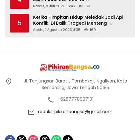
Kamis, 9 Juli 2026 16:45
163
Ketika Himpitan Hidup Meledak Jadi Api
5
Konflik: Di Balik Tragedi Menteng-
Matraman Hingga Maling Ayam di Bali
Sabtu, 1 Agustus 2026 8:35
160
Jl. Tanjungsari Barat I, Tambakaji, Ngaliyan, Kota
Semarang, Jawa Tengah 50185
+6287778907101
redaksi.pikiranbangsa@gmail.com