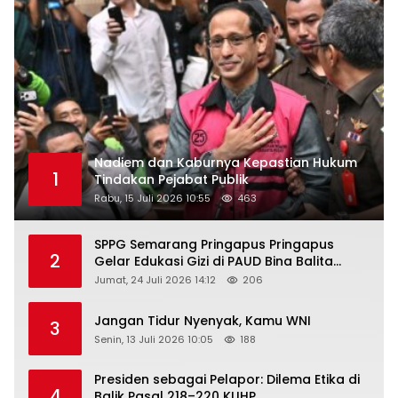
Nadiem dan Kaburnya Kepastian Hukum
1
Tindakan Pejabat Publik
Rabu, 15 Juli 2026 10:55
463
SPPG Semarang Pringapus Pringapus
2
Gelar Edukasi Gizi di PAUD Bina Balita
Peringati Hari Anak Nasional 2026
Jumat, 24 Juli 2026 14:12
206
Jangan Tidur Nyenyak, Kamu WNI
3
Senin, 13 Juli 2026 10:05
188
Presiden sebagai Pelapor: Dilema Etika di
4
Balik Pasal 218–220 KUHP