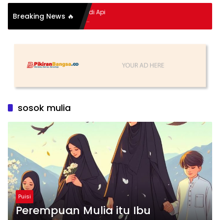
mpitan Hidup Meledak Jadi Api
Breaking News 🔥
i Balik Tragedi Menteng-
 Hingga Maling Ayam di Bali
sosok mulia
Puisi
Perempuan Mulia itu Ibu