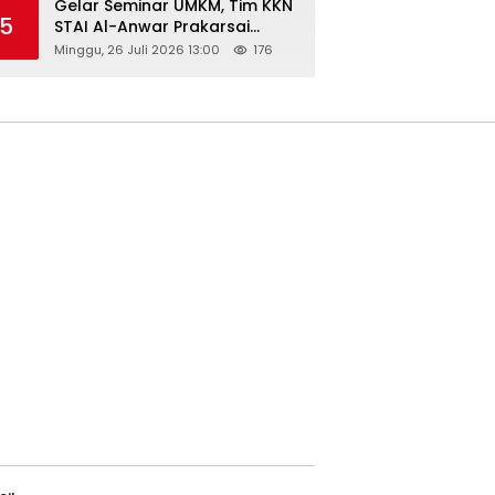
Gelar Seminar UMKM, Tim KKN
5
STAI Al-Anwar Prakarsai
Usaha Tepung Maizena di
Minggu, 26 Juli 2026 13:00
176
Logung