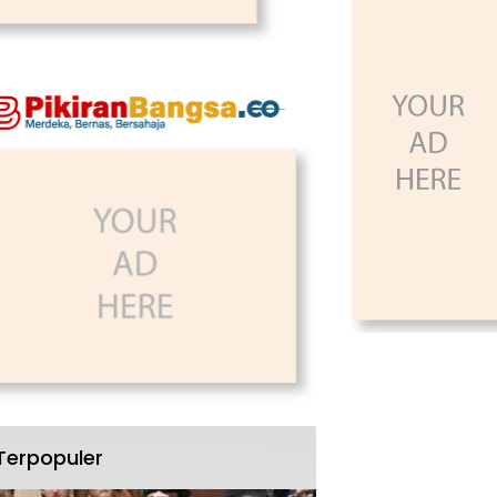
Terpopuler