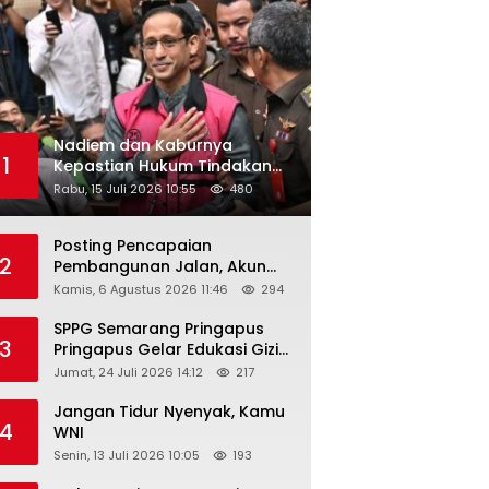
Nadiem dan Kaburnya
1
Kepastian Hukum Tindakan
Pejabat Publik
Rabu, 15 Juli 2026 10:55
480
Posting Pencapaian
2
Pembangunan Jalan, Akun
Facebook Pemerintah
Kamis, 6 Agustus 2026 11:46
294
Kabupaten Rembang
“Dirujak” Warganet
SPPG Semarang Pringapus
3
Pringapus Gelar Edukasi Gizi
di PAUD Bina Balita Peringati
Jumat, 24 Juli 2026 14:12
217
Hari Anak Nasional 2026
Jangan Tidur Nyenyak, Kamu
4
WNI
Senin, 13 Juli 2026 10:05
193