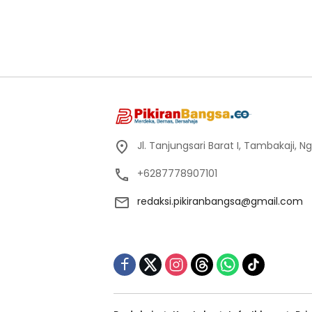
Jl. Tanjungsari Barat I, Tambakaji,
+6287778907101
redaksi.pikiranbangsa@gmail.com