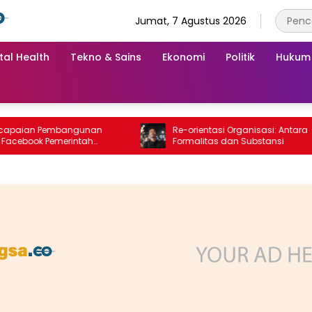
Jumat, 7 Agustus 2026
tal Health
Tekno & Sains
Ekonomi
Politik
Hukum
an Pembangunan
Re-orientasi Organisasi: Antara
ook Pemerintah
Formalitas dan Substansi
g “Dirujak” Warganet