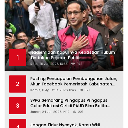
Nadiem dan Kaburnya Kepastian Hukum
1
Tindakan Pejabat Publik
Rabu, 15 Juli 2026 10:55
492
Posting Pencapaian Pembangunan Jalan,
2
Akun Facebook Pemerintah Kabupaten
Rembang “Dirujak” Warganet
Kamis, 6 Agustus 2026 11:46
321
SPPG Semarang Pringapus Pringapus
3
Gelar Edukasi Gizi di PAUD Bina Balita
Peringati Hari Anak Nasional 2026
Jumat, 24 Juli 2026 14:12
221
Jangan Tidur Nyenyak, Kamu WNI
4