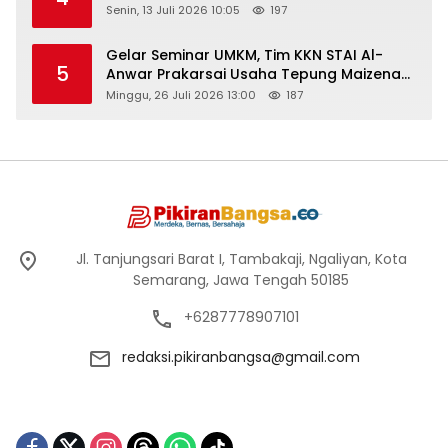
Senin, 13 Juli 2026 10:05
197
Gelar Seminar UMKM, Tim KKN STAI Al-
5
Anwar Prakarsai Usaha Tepung Maizena
di Logung
Minggu, 26 Juli 2026 13:00
187
Jl. Tanjungsari Barat I, Tambakaji, Ngaliyan, Kota
Semarang, Jawa Tengah 50185
+6287778907101
redaksi.pikiranbangsa@gmail.com