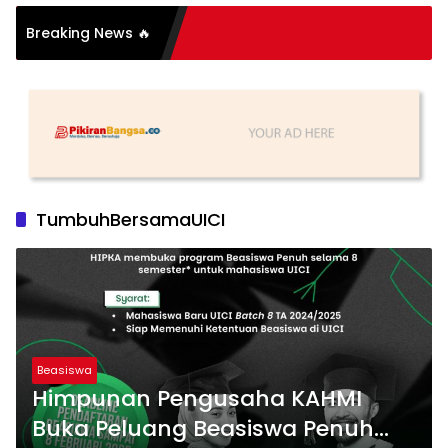
tasi Organisasi: Antara
Breaking News 🔥
as dan Substansi
TumbuhBersamaUICI
Beasiswa
Himpunan Pengusaha KAHMI
Buka Peluang Beasiswa Penuh