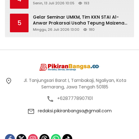
Senin, 13 Juli 2026 10:05
193
Gelar Seminar UMKM, Tim KKN STAI Al-
5
Anwar Prakarsai Usaha Tepung Maizena
di Logung
Minggu, 26 Juli 2026 13:00
180
Jl. Tanjungsari Barat I, Tambakaji, Ngaliyan, Kota
Semarang, Jawa Tengah 50185
+6287778907101
redaksi.pikiranbangsa@gmail.com