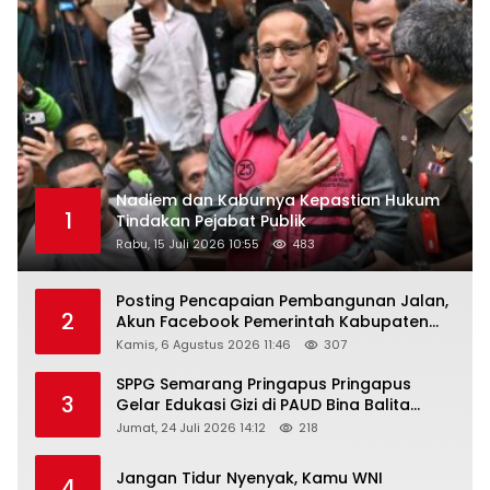
Nadiem dan Kaburnya Kepastian Hukum
1
Tindakan Pejabat Publik
Rabu, 15 Juli 2026 10:55
483
Posting Pencapaian Pembangunan Jalan,
2
Akun Facebook Pemerintah Kabupaten
Rembang “Dirujak” Warganet
Kamis, 6 Agustus 2026 11:46
307
SPPG Semarang Pringapus Pringapus
3
Gelar Edukasi Gizi di PAUD Bina Balita
Peringati Hari Anak Nasional 2026
Jumat, 24 Juli 2026 14:12
218
Jangan Tidur Nyenyak, Kamu WNI
4