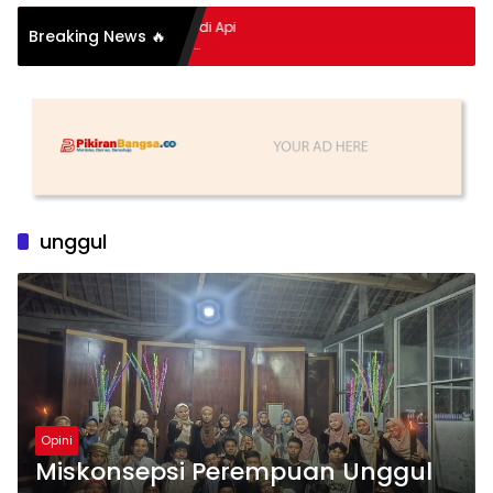
pitan Hidup Meledak Jadi Api
Breaking News 🔥
i Balik Tragedi Menteng-
Hingga Maling Ayam di Bali
unggul
Opini
Miskonsepsi Perempuan Unggul