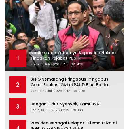
Nadiem dan Kaburnya Kepastian Hukum
1
Tindakan Pejabat Publik
Rabu, 15 Juli 2026 10:55
463
SPPG Semarang Pringapus Pringapus
2
Gelar Edukasi Gizi di PAUD Bina Balita
Peringati Hari Anak Nasional 2026
Jumat, 24 Juli 2026 14:12
206
Jangan Tidur Nyenyak, Kamu WNI
3
Senin, 13 Juli 2026 10:05
188
Presiden sebagai Pelapor: Dilema Etika di
4
Balik Pasal 218–220 KUHP