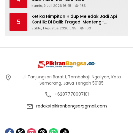
Kamis, 9 Juli 2026 16:45
163
Ketika Himpitan Hidup Meledak Jadi Api
5
Konflik: Di Balik Tragedi Menteng-
Matraman Hingga Maling Ayam di Bali
Sabtu, 1 Agustus 2026 8:35
160
Jl. Tanjungsari Barat I, Tambakaji, Ngaliyan, Kota
Semarang, Jawa Tengah 50185
+6287778907101
redaksi.pikiranbangsa@gmail.com