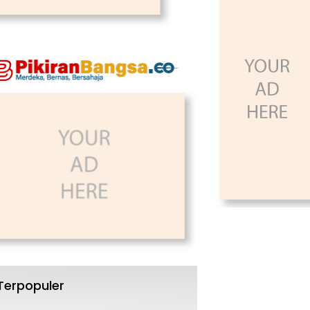
Terpopuler