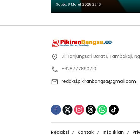
Sabtu, 8 Maret 2025 22:16
Jl. Tanjungsari Barat I, Tambakaji,
+6287778907101
redaksi.pikiranbangsa@gmail.com
Redaksi
Kontak
Info Iklan
Pri