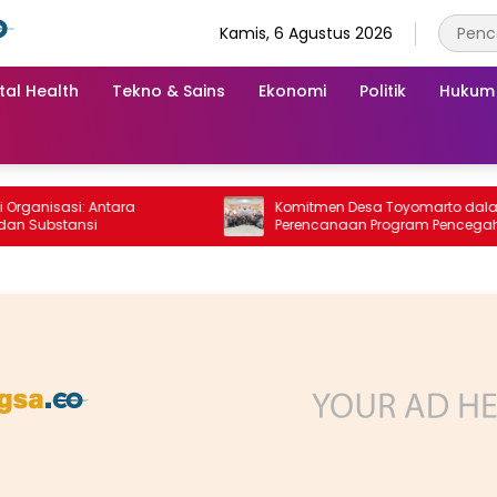
Kamis, 6 Agustus 2026
tal Health
Tekno & Sains
Ekonomi
Politik
Hukum
anisasi: Antara
Komitmen Desa Toyomarto dalam
Substansi
Perencanaan Program Pencegahan
Stunting melalui ‎Rembuk Stunting De