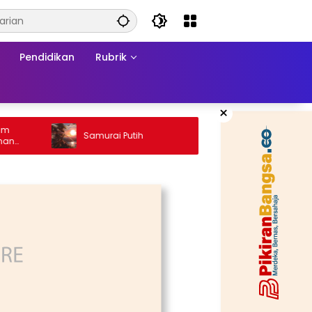
Pendidikan
Rubrik
×
Ketika
Samurai Putih
Konfli
sa
Matra