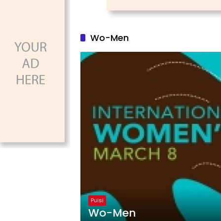
Wo-Men
Puisi
Wo-Men