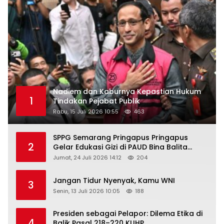
Nadiem dan Kaburnya Kepastian Hukum
1
Tindakan Pejabat Publik
Rabu, 15 Juli 2026 10:55
463
SPPG Semarang Pringapus Pringapus
2
Gelar Edukasi Gizi di PAUD Bina Balita
Peringati Hari Anak Nasional 2026
Jumat, 24 Juli 2026 14:12
204
Jangan Tidur Nyenyak, Kamu WNI
3
Senin, 13 Juli 2026 10:05
188
Presiden sebagai Pelapor: Dilema Etika di
4
Balik Pasal 218–220 KUHP