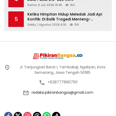
Kamis, 9 Juli 2026 16:45
163
Ketika Himpitan Hidup Meledak Jadi Api
5
Konflik: Di Balik Tragedi Menteng-
Matraman Hingga Maling Ayam di Bali
Sabtu, 1 Agustus 2026 8:35
159
Jl. Tanjungsari Barat I, Tambakaji, Ngaliyan, Kota
Semarang, Jawa Tengah 50185
+6287778907101
redaksi.pikiranbangsa@gmail.com