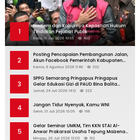
Nadiem dan Kaburnya Kepastian Hukum
1
Tindakan Pejabat Publik
Rabu, 15 Juli 2026 10:55
493
Posting Pencapaian Pembangunan Jalan,
2
Akun Facebook Pemerintah Kabupaten
Rembang “Dirujak” Warganet
Kamis, 6 Agustus 2026 11:46
332
SPPG Semarang Pringapus Pringapus
3
Gelar Edukasi Gizi di PAUD Bina Balita
Peringati Hari Anak Nasional 2026
Jumat, 24 Juli 2026 14:12
223
Jangan Tidur Nyenyak, Kamu WNI
4
Senin, 13 Juli 2026 10:05
198
Gelar Seminar UMKM, Tim KKN STAI Al-
5
Anwar Prakarsai Usaha Tepung Maizena
di Logung
Minggu, 26 Juli 2026 13:00
192