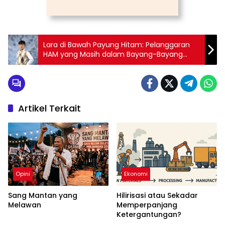
Lara di Bawah Payung Hitam: Pelanggaran
HAM yang Masih dalam Bayang-Bayang
Keadilan
Artikel Terkait
Opini
Ekonomi
Sang Mantan yang
Hilirisasi atau Sekadar
Melawan
Memperpanjang
Ketergantungan?