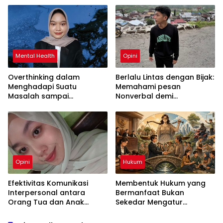
Mental Health
Opini
Overthinking dalam
Berlalu Lintas dengan Bijak:
Menghadapi Suatu
Memahami pesan
Masalah sampai
Nonverbal demi
Menyebabkan Kecemasan
Keselamatan Bersama
yang Berlebihan
Opini
Hukum
Efektivitas Komunikasi
Membentuk Hukum yang
Interpersonal antara
Bermanfaat Bukan
Orang Tua dan Anak
Sekedar Mengatur
dalam Menciptakan
Masyarakat
Keharmonisan Keluarga