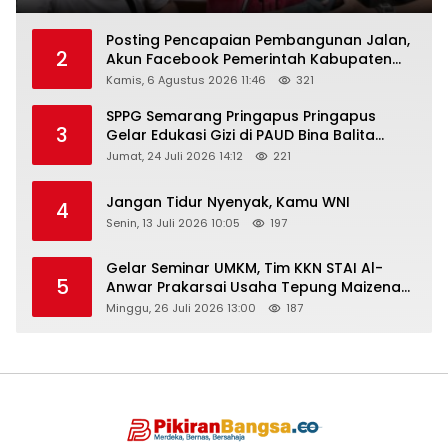
Posting Pencapaian Pembangunan Jalan,
2
Akun Facebook Pemerintah Kabupaten
Rembang “Dirujak” Warganet
Kamis, 6 Agustus 2026 11:46
321
SPPG Semarang Pringapus Pringapus
3
Gelar Edukasi Gizi di PAUD Bina Balita
Peringati Hari Anak Nasional 2026
Jumat, 24 Juli 2026 14:12
221
Jangan Tidur Nyenyak, Kamu WNI
4
Senin, 13 Juli 2026 10:05
197
Gelar Seminar UMKM, Tim KKN STAI Al-
5
Anwar Prakarsai Usaha Tepung Maizena
di Logung
Minggu, 26 Juli 2026 13:00
187