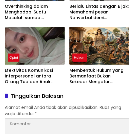
Overthinking dalam
Berlalu Lintas dengan Bijak:
Menghadapi Suatu
Memahami pesan
Masalah sampai
Nonverbal demi
Menyebabkan Kecemasan
Keselamatan Bersama
yang Berlebihan
Opini
Hukum
Efektivitas Komunikasi
Membentuk Hukum yang
Interpersonal antara
Bermanfaat Bukan
Orang Tua dan Anak
Sekedar Mengatur
dalam Menciptakan
Masyarakat
Keharmonisan Keluarga
Tinggalkan Balasan
Alamat email Anda tidak akan dipublikasikan.
Ruas yang
wajib ditandai
*