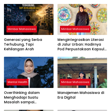
Mimbar Mahasiswa
Mimbar Mahasiswa
Generasi yang Serba
Mengintegrasikan Literasi
Terhubung, Tapi
di Jalur Urban: Hadirnya
Kehilangan Arah
Pod Perpustakaan Kapsul
Mandiri dan EV-Library Jadi
Tren Terbaru
Mental Health
Mimbar Mahasiswa
Overthinking dalam
Manajemen Mahasiswa di
Menghadapi Suatu
Era Digital
Masalah sampai
Menyebabkan Kecemasan