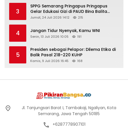
SPPG Semarang Pringapus Pringapus
3
Gelar Edukasi Gizi di PAUD Bina Balita
Peringati Hari Anak Nasional 2026
Jumat, 24 Juli 2026 14:12
215
Jangan Tidur Nyenyak, Kamu WNI
4
Senin, 13 Juli 2026 10:05
191
Presiden sebagai Pelapor: Dilema Etika di
5
Balik Pasal 218–220 KUHP
Kamis, 9 Juli 2026 16:45
168
Jl. Tanjungsari Barat I, Tambakaji, Ngaliyan, Kota
Semarang, Jawa Tengah 50185
+6287778907101