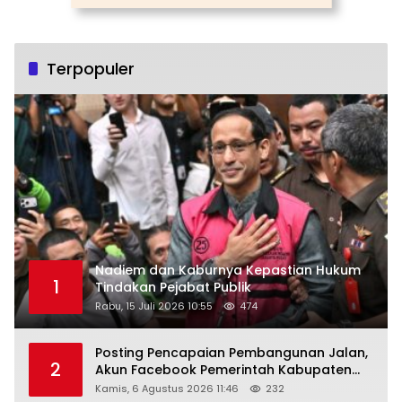
Terpopuler
Nadiem dan Kaburnya Kepastian Hukum
1
Tindakan Pejabat Publik
Rabu, 15 Juli 2026 10:55
474
Posting Pencapaian Pembangunan Jalan,
2
Akun Facebook Pemerintah Kabupaten
Rembang “Dirujak” Warganet
Kamis, 6 Agustus 2026 11:46
232