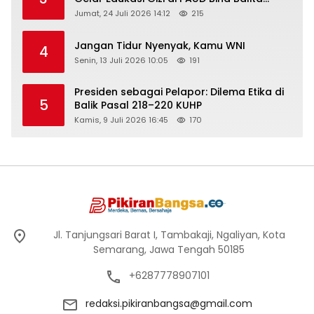
Peringati Hari Anak Nasional 2026
Jumat, 24 Juli 2026 14:12
215
Jangan Tidur Nyenyak, Kamu WNI
4
Senin, 13 Juli 2026 10:05
191
Presiden sebagai Pelapor: Dilema Etika di
5
Balik Pasal 218–220 KUHP
Kamis, 9 Juli 2026 16:45
170
Jl. Tanjungsari Barat I, Tambakaji, Ngaliyan, Kota
Semarang, Jawa Tengah 50185
+6287778907101
redaksi.pikiranbangsa@gmail.com