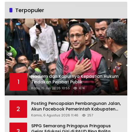
Terpopuler
Nadiem dan Kaburnya Kepastian Hukum
1
Tindakan Pejabat Publik
Rabu, 15 Juli 2026 10:55
474
Posting Pencapaian Pembangunan Jalan,
2
Akun Facebook Pemerintah Kabupaten
Rembang “Dirujak” Warganet
Kamis, 6 Agustus 2026 11:46
257
SPPG Semarang Pringapus Pringapus
3
Gelar Edukasi Gizi di PAUD Bina Balita