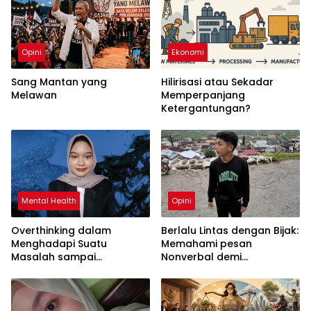
Opini
Ekonomi
Sang Mantan yang
Hilirisasi atau Sekadar
Melawan
Memperpanjang
Ketergantungan?
Mental Health
Opini
Overthinking dalam
Berlalu Lintas dengan Bijak:
Menghadapi Suatu
Memahami pesan
Masalah sampai
Nonverbal demi
Menyebabkan Kecemasan
Keselamatan Bersama
yang Berlebihan