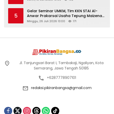
Gelar Seminar UMKM, Tim KKN STAI Al-
5
Anwar Prakarsai Usaha Tepung Maizena
di Logung
Minggu, 26 Juli 2026 13:00
171
Jl. Tanjungsari Barat I, Tambakaji, Ngaliyan, Kota
Semarang, Jawa Tengah 50185
+6287778907101
redaksi.pikiranbangsa@gmail.com