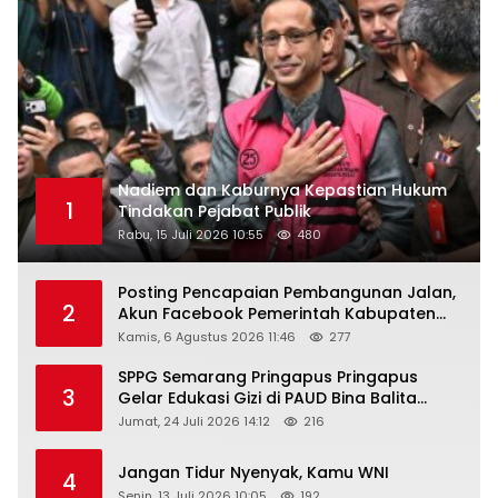
Nadiem dan Kaburnya Kepastian Hukum
1
Tindakan Pejabat Publik
Rabu, 15 Juli 2026 10:55
480
Posting Pencapaian Pembangunan Jalan,
2
Akun Facebook Pemerintah Kabupaten
Rembang “Dirujak” Warganet
Kamis, 6 Agustus 2026 11:46
277
SPPG Semarang Pringapus Pringapus
3
Gelar Edukasi Gizi di PAUD Bina Balita
Peringati Hari Anak Nasional 2026
Jumat, 24 Juli 2026 14:12
216
Jangan Tidur Nyenyak, Kamu WNI
4
Senin, 13 Juli 2026 10:05
192