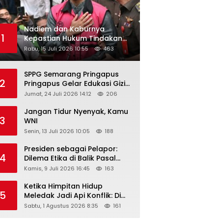
Nadiem dan Kaburnya
1
Kepastian Hukum Tindakan
Pejabat Publik
Rabu, 15 Juli 2026 10:55
463
SPPG Semarang Pringapus
2
Pringapus Gelar Edukasi Gizi
di PAUD Bina Balita Peringati
Jumat, 24 Juli 2026 14:12
206
Hari Anak Nasional 2026
Jangan Tidur Nyenyak, Kamu
3
WNI
Senin, 13 Juli 2026 10:05
188
Presiden sebagai Pelapor:
4
Dilema Etika di Balik Pasal
218–220 KUHP
Kamis, 9 Juli 2026 16:45
163
Ketika Himpitan Hidup
5
Meledak Jadi Api Konflik: Di
Balik Tragedi Menteng-
Sabtu, 1 Agustus 2026 8:35
161
Matraman Hingga Maling