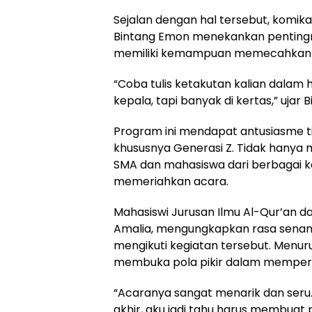
Sejalan dengan hal tersebut, komika
Bintang Emon menekankan pentingny
memiliki kemampuan memecahkan 
“Coba tulis ketakutan kalian dalam hi
kepala, tapi banyak di kertas,” ujar 
Program ini mendapat antusiasme ti
khususnya Generasi Z. Tidak hanya 
SMA dan mahasiswa dari berbagai k
memeriahkan acara.
Mahasiswi Jurusan Ilmu Al-Qur’an da
Amalia, mengungkapkan rasa senan
mengikuti kegiatan tersebut. Menu
membuka pola pikir dalam mempers
“Acaranya sangat menarik dan seru.
akhir, aku jadi tahu harus membuat 