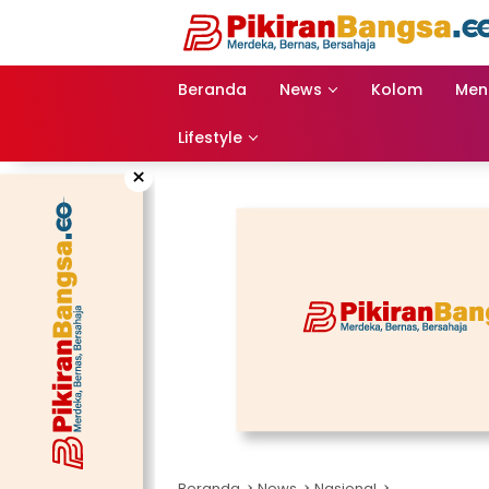
Langsung
ke
konten
Beranda
News
Kolom
Men
Lifestyle
×
Beranda
News
Nasional