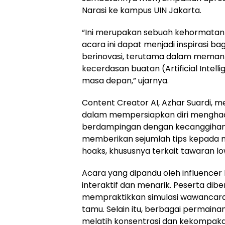
Narasi ke kampus UIN Jakarta.
“Ini merupakan sebuah kehormatan 
acara ini dapat menjadi inspirasi ba
berinovasi, terutama dalam memanf
kecerdasan buatan (Artificial Intel
masa depan,” ujarnya.
Content Creator AI, Azhar Suardi
dalam mempersiapkan diri menghadap
berdampingan dengan kecanggihan te
memberikan sejumlah tips kepada m
hoaks, khususnya terkait tawaran l
Acara yang dipandu oleh influencer
interaktif dan menarik. Peserta dib
mempraktikkan simulasi wawancara
tamu. Selain itu, berbagai permaina
melatih konsentrasi dan kekompaka