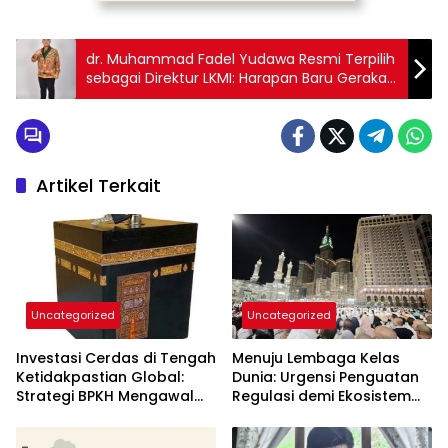
dr. Muhammad Fadel Yudawa Resmi Terpilih
sebagai Direktur LKMI: Harapan Baru Gerakan
Kesehatan Umat
Artikel Terkait
Uncategorized
Uncategorized
Investasi Cerdas di Tengah
Menuju Lembaga Kelas
Ketidakpastian Global:
Dunia: Urgensi Penguatan
Strategi BPKH Mengawal
Regulasi demi Ekosistem
Masa Depan Dana Haji
Haji yang Berkelanjutan