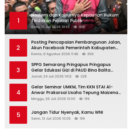
Nadiem dan Kaburnya Kepastian Hukum
1
Tindakan Pejabat Publik
Rabu, 15 Juli 2026 10:55
498
Posting Pencapaian Pembangunan Jalan,
2
Akun Facebook Pemerintah Kabupaten
Rembang “Dirujak” Warganet
Kamis, 6 Agustus 2026 11:46
356
SPPG Semarang Pringapus Pringapus
3
Gelar Edukasi Gizi di PAUD Bina Balita
Peringati Hari Anak Nasional 2026
Jumat, 24 Juli 2026 14:12
228
Gelar Seminar UMKM, Tim KKN STAI Al-
4
Anwar Prakarsai Usaha Tepung Maizena
di Logung
Minggu, 26 Juli 2026 13:00
199
Jangan Tidur Nyenyak, Kamu WNI
5
Senin, 13 Juli 2026 10:05
199