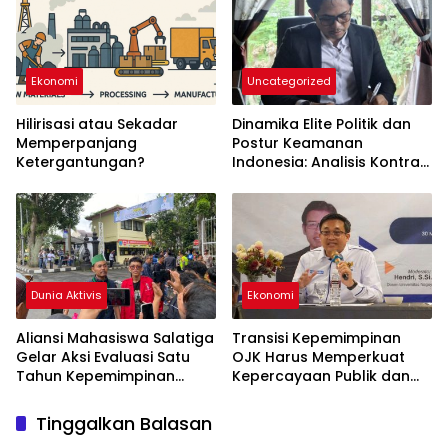
Ekonomi
Uncategorized
Hilirisasi atau Sekadar
Dinamika Elite Politik dan
Memperpanjang
Postur Keamanan
Ketergantungan?
Indonesia: Analisis Kontra-
Strategis Situasi
Dunia Aktivis
Ekonomi
Aliansi Mahasiswa Salatiga
Transisi Kepemimpinan
Gelar Aksi Evaluasi Satu
OJK Harus Memperkuat
Tahun Kepemimpinan
Kepercayaan Publik dan
Robby
Perlindungan Konsumen
Tinggalkan Balasan