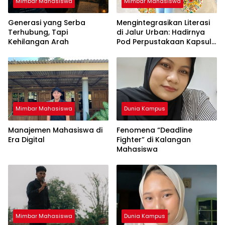
Mimbar Mahasiswa
Mimbar Mahasiswa
Generasi yang Serba
Mengintegrasikan Literasi
Terhubung, Tapi
di Jalur Urban: Hadirnya
Kehilangan Arah
Pod Perpustakaan Kapsul
Mandiri dan EV-Library Jadi
Tren Terbaru
Mimbar Mahasiswa
Dunia Kampus
Manajemen Mahasiswa di
Fenomena “Deadline
Era Digital
Fighter” di Kalangan
Mahasiswa
Mimbar Mahasiswa
Dunia Kampus