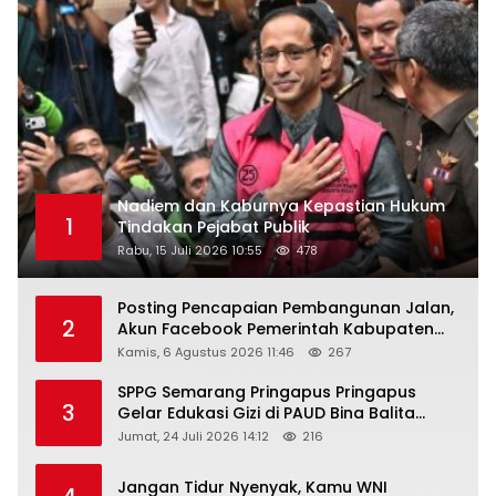
Nadiem dan Kaburnya Kepastian Hukum
1
Tindakan Pejabat Publik
Rabu, 15 Juli 2026 10:55
478
Posting Pencapaian Pembangunan Jalan,
2
Akun Facebook Pemerintah Kabupaten
Rembang “Dirujak” Warganet
Kamis, 6 Agustus 2026 11:46
267
SPPG Semarang Pringapus Pringapus
3
Gelar Edukasi Gizi di PAUD Bina Balita
Peringati Hari Anak Nasional 2026
Jumat, 24 Juli 2026 14:12
216
Jangan Tidur Nyenyak, Kamu WNI