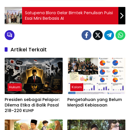
Satupena Blora Gelar Bimtek Penulisan Puisi
Esai Mini Berbasis AI
Artikel Terkait
Hukum
Kolom
Presiden sebagai Pelapor:
Pengetahuan yang Belum
Dilema Etika di Balik Pasal
Menjadi Kebiasaan
218–220 KUHP