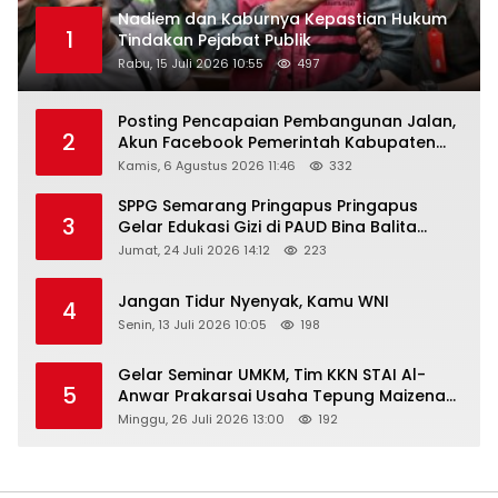
Nadiem dan Kaburnya Kepastian Hukum
1
Tindakan Pejabat Publik
Rabu, 15 Juli 2026 10:55
497
Posting Pencapaian Pembangunan Jalan,
2
Akun Facebook Pemerintah Kabupaten
Rembang “Dirujak” Warganet
Kamis, 6 Agustus 2026 11:46
332
SPPG Semarang Pringapus Pringapus
3
Gelar Edukasi Gizi di PAUD Bina Balita
Peringati Hari Anak Nasional 2026
Jumat, 24 Juli 2026 14:12
223
Jangan Tidur Nyenyak, Kamu WNI
4
Senin, 13 Juli 2026 10:05
198
Gelar Seminar UMKM, Tim KKN STAI Al-
5
Anwar Prakarsai Usaha Tepung Maizena
di Logung
Minggu, 26 Juli 2026 13:00
192