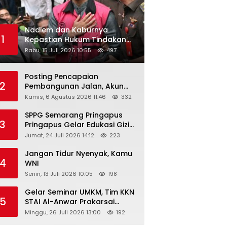
Nadiem dan Kaburnya
1
Kepastian Hukum Tindakan
Pejabat Publik
Rabu, 15 Juli 2026 10:55
497
Posting Pencapaian
2
Pembangunan Jalan, Akun
Facebook Pemerintah
Kamis, 6 Agustus 2026 11:46
332
Kabupaten Rembang
“Dirujak” Warganet
SPPG Semarang Pringapus
3
Pringapus Gelar Edukasi Gizi
di PAUD Bina Balita Peringati
Jumat, 24 Juli 2026 14:12
223
Hari Anak Nasional 2026
Jangan Tidur Nyenyak, Kamu
4
WNI
Senin, 13 Juli 2026 10:05
198
Gelar Seminar UMKM, Tim KKN
5
STAI Al-Anwar Prakarsai
Usaha Tepung Maizena di
Minggu, 26 Juli 2026 13:00
192
Logung