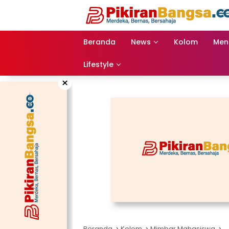
Langsung
ke
konten
Beranda
News
Kolom
Men
Lifestyle
×
Beranda
Kolom
Mimbar Mahasiswa