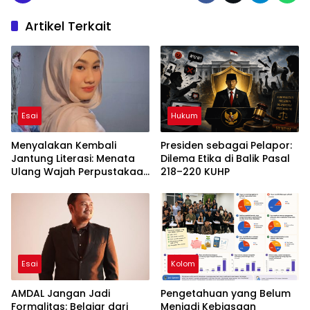
Artikel Terkait
Esai
Hukum
Menyalakan Kembali
Presiden sebagai Pelapor:
Jantung Literasi: Menata
Dilema Etika di Balik Pasal
Ulang Wajah Perpustakaan
218–220 KUHP
di Era Digital
Esai
Kolom
AMDAL Jangan Jadi
Pengetahuan yang Belum
Formalitas: Belajar dari
Menjadi Kebiasaan