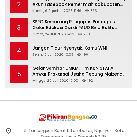
2
Akun Facebook Pemerintah Kabupaten
Rembang “Dirujak” Warganet
Kamis, 6 Agustus 2026 11:46
333
SPPG Semarang Pringapus Pringapus
3
Gelar Edukasi Gizi di PAUD Bina Balita
Peringati Hari Anak Nasional 2026
Jumat, 24 Juli 2026 14:12
223
Jangan Tidur Nyenyak, Kamu WNI
4
Senin, 13 Juli 2026 10:05
198
Gelar Seminar UMKM, Tim KKN STAI Al-
5
Anwar Prakarsai Usaha Tepung Maizena
di Logung
Minggu, 26 Juli 2026 13:00
192
Jl. Tanjungsari Barat I, Tambakaji, Ngaliyan, Kota