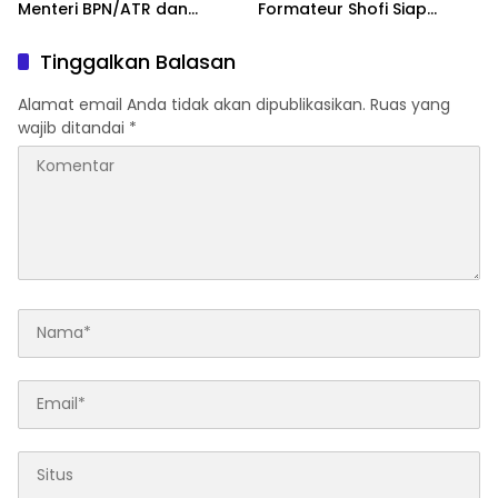
Menteri BPN/ATR dan
Formateur Shofi Siap
Kehutanan Turun ke
Pimpin Fase Konsolidasi
Karimun Kepri
Tinggalkan Balasan
Alamat email Anda tidak akan dipublikasikan.
Ruas yang
wajib ditandai
*