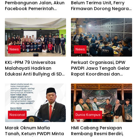
Pembangunan Jalan, Akun
Belum Terima Unit, Ferry
Facebook Pemerintah
Firmawan Dorong Negara
Kabupaten Rembang
Hadir dan Pastikan Hak
“Dirujak” Warganet
Konsumen Terlindungi
News
News
KKL-PPM 79 Universitas
Perkuat Organisasi, DPW
Malahayati Hadirkan
PWDPI Jawa Tengah Gelar
Edukasi Anti Bullying di SD
Rapat Koordinasi dan
IT Wahdatul Ummah Kota
Bahas Persiapan
Metero
Pelantikan Pengurus Baru
Nasional
Dunia Kampus
Marak Oknum Mafia
HMI Cabang Persiapan
Tanah, Ketum PWDPI Minta
Rembang Resmi Berdiri,