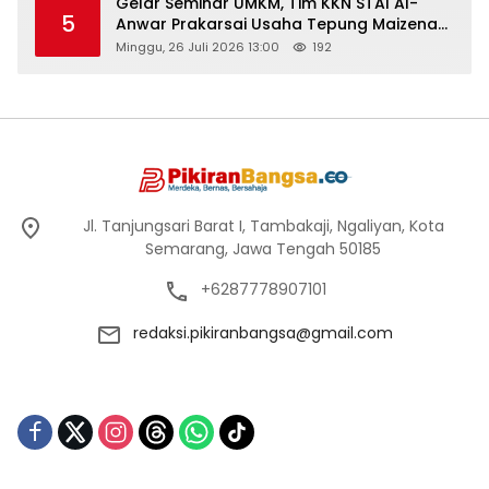
Gelar Seminar UMKM, Tim KKN STAI Al-
5
Anwar Prakarsai Usaha Tepung Maizena
di Logung
Minggu, 26 Juli 2026 13:00
192
Jl. Tanjungsari Barat I, Tambakaji, Ngaliyan, Kota
Semarang, Jawa Tengah 50185
+6287778907101
redaksi.pikiranbangsa@gmail.com