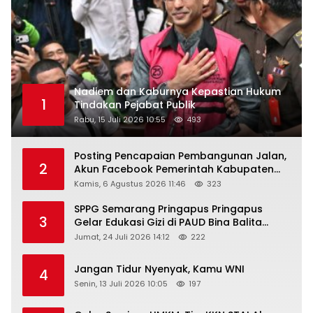
Nadiem dan Kaburnya Kepastian Hukum
1
Tindakan Pejabat Publik
Rabu, 15 Juli 2026 10:55
493
Posting Pencapaian Pembangunan Jalan,
2
Akun Facebook Pemerintah Kabupaten
Rembang “Dirujak” Warganet
Kamis, 6 Agustus 2026 11:46
323
SPPG Semarang Pringapus Pringapus
3
Gelar Edukasi Gizi di PAUD Bina Balita
Peringati Hari Anak Nasional 2026
Jumat, 24 Juli 2026 14:12
222
Jangan Tidur Nyenyak, Kamu WNI
4
Senin, 13 Juli 2026 10:05
197