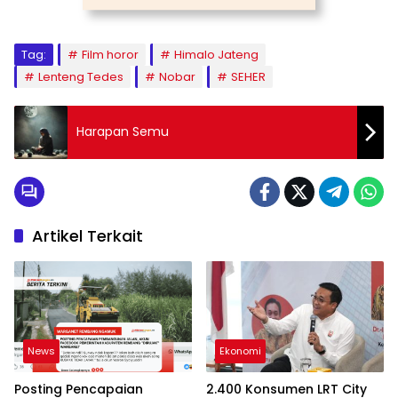
Tag:
Film horor
Himalo Jateng
Lenteng Tedes
Nobar
SEHER
Harapan Semu
Artikel Terkait
News
Ekonomi
Posting Pencapaian
2.400 Konsumen LRT City